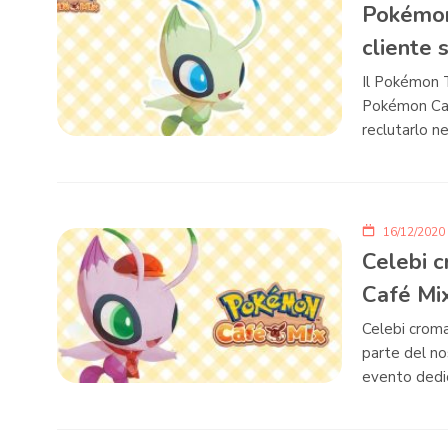
Pokémon
cliente 
Il Pokémon Te
Pokémon Café
reclutarlo ne
16/12/2020
Celebi c
Café Mi
Celebi croma
parte del n
evento dedic