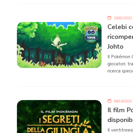
20/01/2022
Celebi c
ricompe
Johto
Il Pokémon G
giocatori, tr
ricerca speci
08/10/2021
Il film 
disponibi
Il ventitree