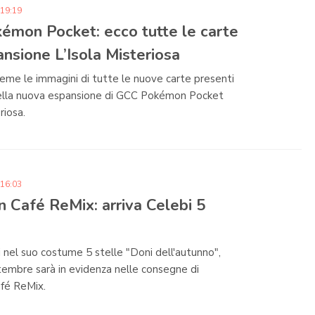
 19:19
émon Pocket: ecco tutte le carte
ansione L’Isola Misteriosa
eme le immagini di tutte le nuove carte presenti
 della nuova espansione di GCC Pokémon Pocket
riosa.
 16:03
 Café ReMix: arriva Celebi 5
i nel suo costume 5 stelle "Doni dell'autunno",
ttembre sarà in evidenza nelle consegne di
fé ReMix.