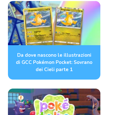
Da dove nascono le illustrazioni
di GCC Pokémon Pocket: Sovrano
dei Cieli parte 1