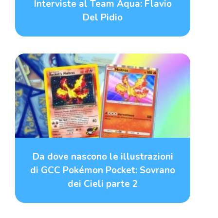
Interviste al Team Aqua: Flavio
Del Pidio
Da dove nascono le illustrazioni
di GCC Pokémon Pocket: Sovrano
dei Cieli parte 2