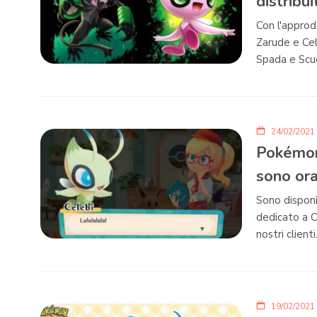
distribu
Con l'approdo
Zarude e Cel
Spada e Scu
24/02/2021
Pokémon 
sono ora
Sono dispon
dedicato a C
nostri clienti
19/02/2021