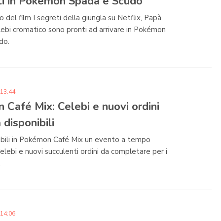
iti in Pokémon Spada e Scudo
 del film I segreti della giungla su Netflix, Papà
ebi cromatico sono pronti ad arrivare in Pokémon
do.
 13:44
Café Mix: Celebi e nuovi ordini
 disponibili
ibili in Pokémon Café Mix un evento a tempo
elebi e nuovi succulenti ordini da completare per i
.
 14:06