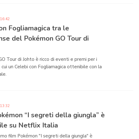
 16:42
on Fogliamagica tra le
nse del Pokémon GO Tour di
O Tour di Johto è ricco di eventi e premi per i
a cui un Celebi con Fogliamagica ottenibile con la
ale.
 13:32
Pokémon “I segreti della giungla” è
le su Netflix Italia
simo film Pokémon "I segreti della giungla" è