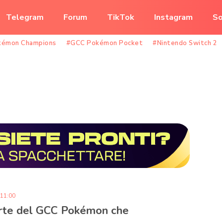
Telegram
Forum
TikTok
Instagram
So
kémon Champions
#GCC Pokémon Pocket
#Nintendo Switch 2
 11:00
arte del GCC Pokémon che