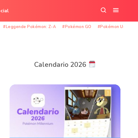
cial
Cerca
Apri
nel
il
#Leggende Pokémon: Z-A
#Pokémon GO
#Pokémon Unite
sito
menu
Calendario 2026