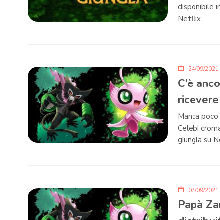
disponibile i
Netflix.
24/09/2021
C’è anco
ricevere
Manca poco t
Celebi cromat
giungla su Ne
07/09/2021
Papà Za