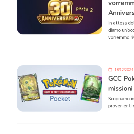
vorremm
Annivers
In attesa del
diamo un’oc
vorremmo ri
18/12/2024
GCC Pok
missioni
Scopriamo in
provenienti 