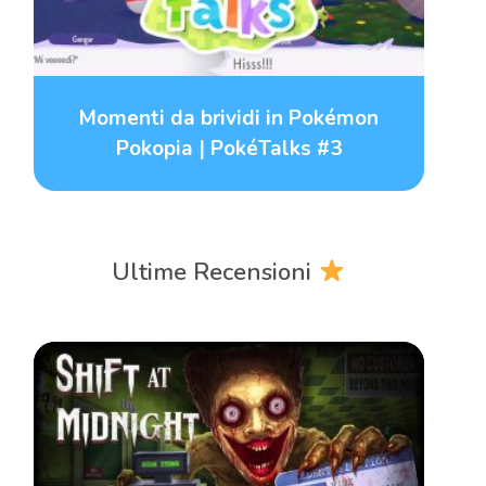
Momenti da brividi in Pokémon
Pokopia | PokéTalks #3
Ultime Recensioni