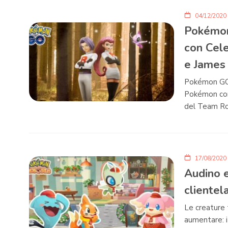
04/12/2020
Pokémon
con Cele
e James
Pokémon GO f
Pokémon con 
del Team Ro
17/08/2020
Audino e
clientel
Le creature 
aumentare: i