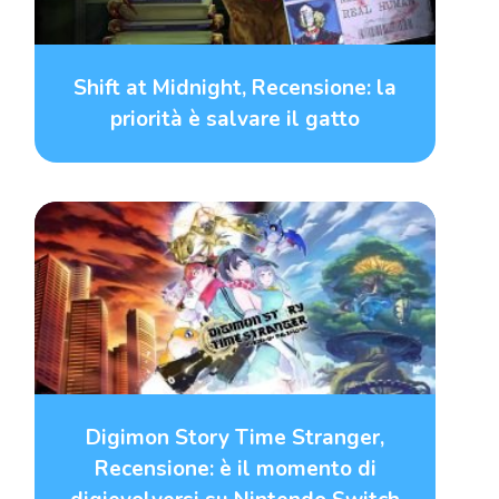
Shift at Midnight, Recensione: la
priorità è salvare il gatto
Digimon Story Time Stranger,
Recensione: è il momento di