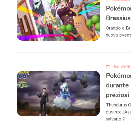
Pokémon
Brassius
Oranzio e Br
nuovo event
15/01/2026
Pokémon
durante 
preziosi
Thundurus O
durante l’Ass
salvarlo ?