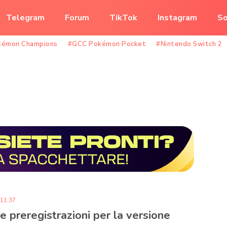
Telegram
Forum
TikTok
Instagram
So
kémon Champions
#GCC Pokémon Pocket
#Nintendo Switch 2
 11:37
e preregistrazioni per la versione