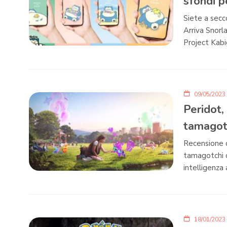
sfondi 
Siete a secc
Arriva Snorla
Project Kabi
09/05/2023
Peridot,
tamagotc
Recensione d
tamagotchi c
intelligenza a
18/01/2023