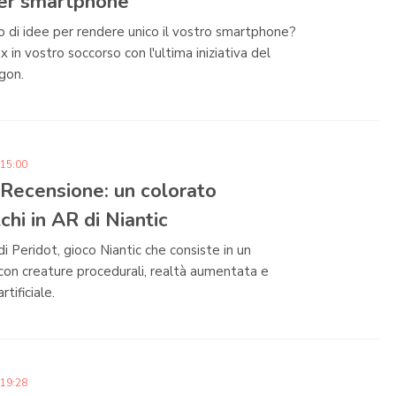
per smartphone
o di idee per rendere unico il vostro smartphone?
x in vostro soccorso con l'ultima iniziativa del
gon.
 15:00
 Recensione: un colorato
hi in AR di Niantic
i Peridot, gioco Niantic che consiste in un
on creature procedurali, realtà aumentata e
rtificiale.
 19:28