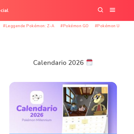
cial
Cerca
Apri
nel
il
#Leggende Pokémon: Z-A
#Pokémon GO
#Pokémon Unite
sito
menu
Calendario 2026