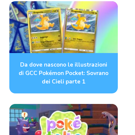
Da dove nascono le illustrazioni
di GCC Pokémon Pocket: Sovrano
dei Cieli parte 1