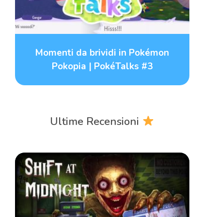
Momenti da brividi in Pokémon
Pokopia | PokéTalks #3
Ultime Recensioni