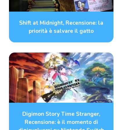
Shift at Midnight, Recensione: la
priorità è salvare il gatto
Digimon Story Time Stranger,
Recensione: è il momento di