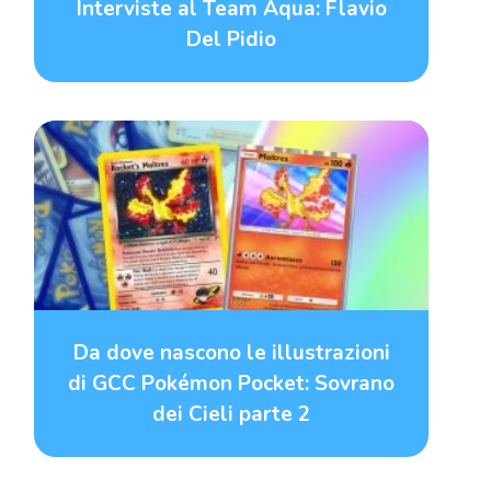
Interviste al Team Aqua: Flavio
Del Pidio
Da dove nascono le illustrazioni
di GCC Pokémon Pocket: Sovrano
dei Cieli parte 2