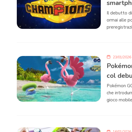
smartph
Il debutto 
ormai alle p
preregistraz
23/01/2026
Pokémon 
col debu
Pokémon GO l
che introdur
gioco mobile
16/01/2026