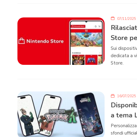
07/11/2025
Rilascia
Store pe
Sui disposit
dedicata a v
Store.
16/07/2025
Disponib
a tema 
Personalizza
sfondi uffic