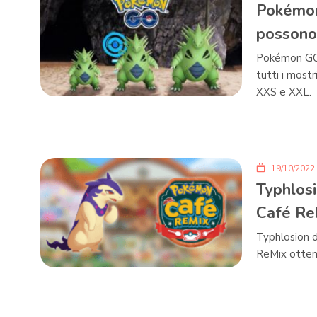
Pokémon 
possono
Pokémon GO c
tutti i mostr
XXS e XXL.
19/10/2022
Typhlosi
Café Re
Typhlosion d
ReMix otteni