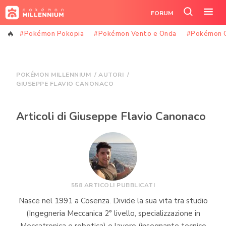
Vai
FORUM
al
Cerca
Apr
contenuto
nel
il
#Pokémon Pokopia
#Pokémon Vento e Onda
#Pokémon 
sito
me
POKÉMON MILLENNIUM
/
AUTORI
/
GIUSEPPE FLAVIO CANONACO
Articoli di Giuseppe Flavio Canonaco
558 ARTICOLI PUBBLICATI
Nasce nel 1991 a Cosenza. Divide la sua vita tra studio
(Ingegneria Meccanica 2° livello, specializzazione in