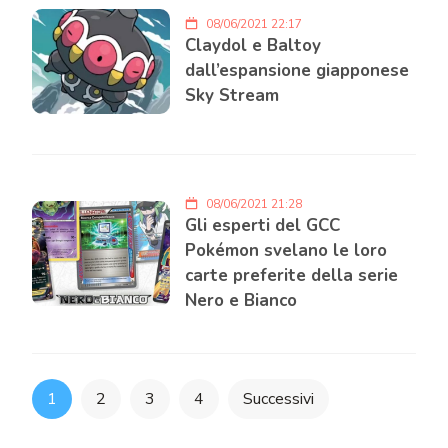
08/06/2021 22:17
Claydol e Baltoy
dall’espansione giapponese
Sky Stream
08/06/2021 21:28
Gli esperti del GCC
Pokémon svelano le loro
carte preferite della serie
Nero e Bianco
Paginazione
1
2
3
4
Successivi
degli