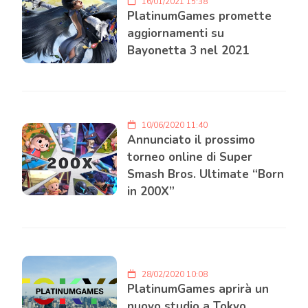
16/01/2021 15:38
PlatinumGames promette
aggiornamenti su
Bayonetta 3 nel 2021
10/06/2020 11:40
Annunciato il prossimo
torneo online di Super
Smash Bros. Ultimate “Born
in 200X”
28/02/2020 10:08
PlatinumGames aprirà un
nuovo studio a Tokyo