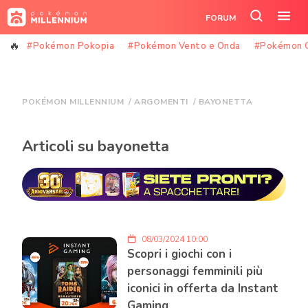
Vai
FORUM
al
Cerca
Apr
contenuto
nel
il
#Pokémon Pokopia
#Pokémon Vento e Onda
#Pokémon 
sito
me
POKÉMON MILLENNIUM
/
ARGOMENTI
/
BAYONETTA
Articoli su bayonetta
08/03/2024 10:00
Scopri i giochi con i
personaggi femminili più
iconici in offerta da Instant
Gaming