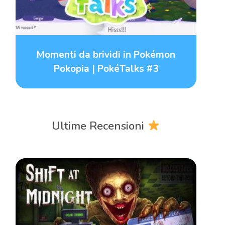
Momenti da brividi in Pokémon
Pokopia | PokéTalks #3
Ultime Recensioni