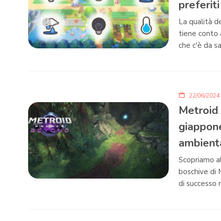
preferit
La qualità d
tiene conto 
che c'è da s
22/06/2024
Metroid 
giappon
ambient
Scopriamo al
boschive di 
di successo 