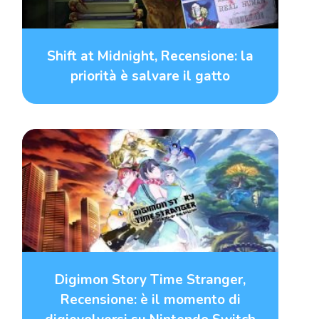
Shift at Midnight, Recensione: la
priorità è salvare il gatto
Digimon Story Time Stranger,
Recensione: è il momento di