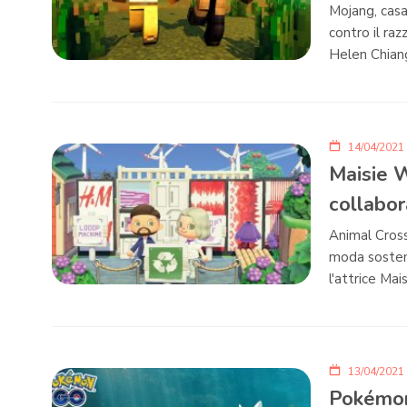
Mojang, casa
contro il raz
Helen Chian
14/04/2021
Maisie 
collabor
Animal Cross
moda sosteni
l'attrice Mai
13/04/2021
Pokémon