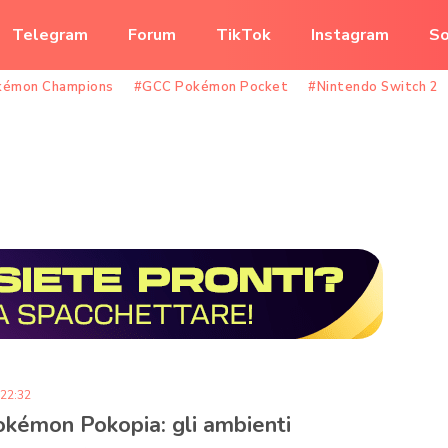
Telegram
Forum
TikTok
Instagram
So
kémon Champions
#GCC Pokémon Pocket
#Nintendo Switch 2
 22:32
okémon Pokopia: gli ambienti