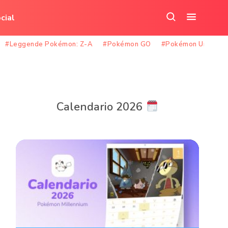
cial
Cerca
Apri
nel
il
#Leggende Pokémon: Z-A
#Pokémon GO
#Pokémon Unite
sito
menu
Calendario 2026