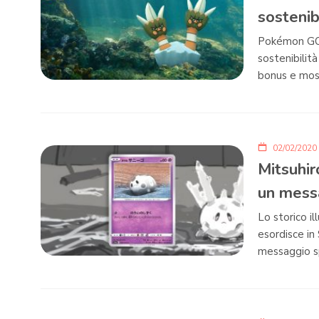
sostenib
Pokémon GO e
sostenibilità
bonus e most
02/02/2020
Mitsuhir
un mess
Lo storico i
esordisce in
messaggio sp