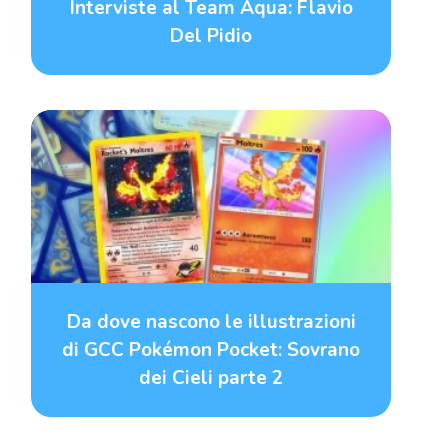
Interviste al Team Aqua: Flavio
Del Pidio
Da dove nascono le illustrazioni
di GCC Pokémon Pocket: Sovrano
dei Cieli parte 2