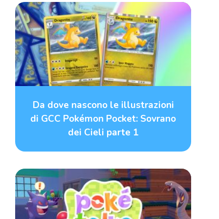
Da dove nascono le illustrazioni
di GCC Pokémon Pocket: Sovrano
dei Cieli parte 1