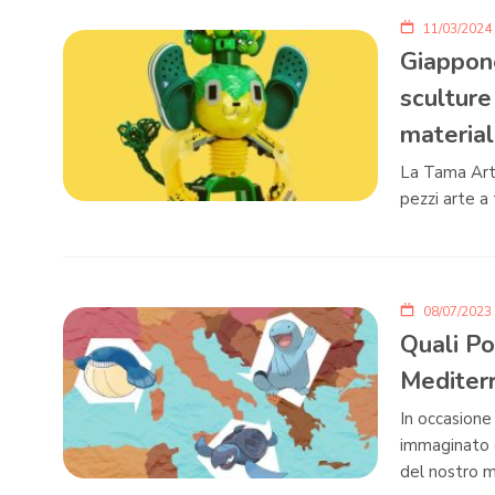
11/03/2024
Giappon
sculture
materiali
La Tama Art 
pezzi arte a 
08/07/2023
Quali Po
Mediter
In occasione
immaginato q
del nostro m