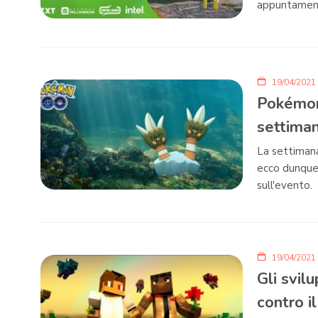
appuntamento
19/04/2021
Pokémon 
settiman
La settimana
ecco dunque 
sull'evento.
19/04/2021
Gli svil
contro i