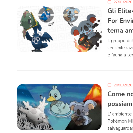
27/01/2020
Gli Elite
For Envi
tema am
Il gruppo di i
sensibilizza
e fauna a t
20/01/2020
Come no
possiam
L' ambiente 
Pokémon Mill
salvaguardar