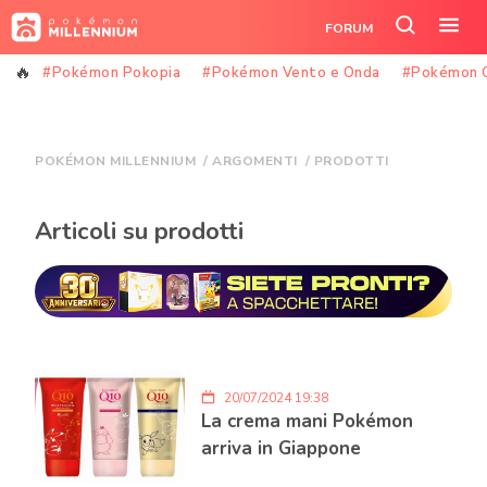
Vai
FORUM
al
Cerca
Apr
contenuto
nel
il
#Pokémon Pokopia
#Pokémon Vento e Onda
#Pokémon 
sito
me
POKÉMON MILLENNIUM
/
ARGOMENTI
/
PRODOTTI
Articoli su prodotti
20/07/2024 19:38
La crema mani Pokémon
arriva in Giappone