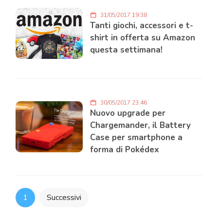
31/05/2017 19:38
Tanti giochi, accessori e t-
shirt in offerta su Amazon
questa settimana!
30/05/2017 23:46
Nuovo upgrade per
Chargemander, il Battery
Case per smartphone a
forma di Pokédex
Paginazione
1
Successivi
degli