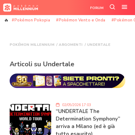
Vai
FORUM
al
Cerca
Apr
contenuto
nel
il
#Pokémon Pokopia
#Pokémon Vento e Onda
#Pokémon 
sito
me
POKÉMON MILLENNIUM
/
ARGOMENTI
/
UNDERTALE
Articoli su Undertale
02/05/2026 17:03
“UNDERTALE The
Determination Symphony”
arriva a Milano (ed è già
tutto esaurito)