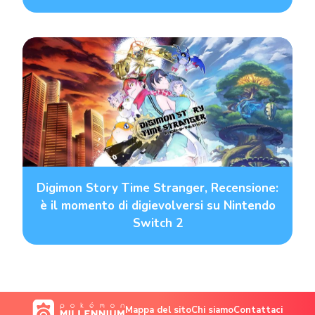
Digimon Story Time Stranger, Recensione:
è il momento di digievolversi su Nintendo
Switch 2
Mappa del sito
Chi siamo
Contattaci