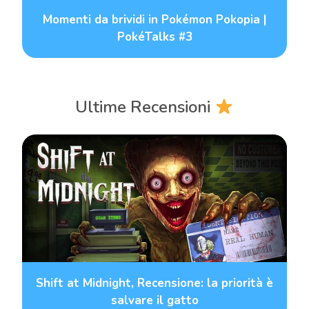
Momenti da brividi in Pokémon Pokopia |
PokéTalks #3
Ultime Recensioni
Shift at Midnight, Recensione: la priorità è
salvare il gatto