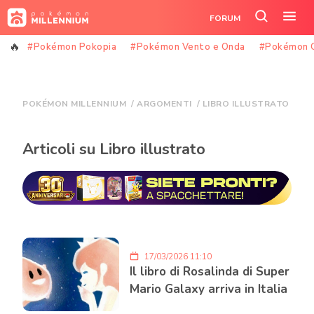
Vai
FORUM
al
Cerca
Apr
contenuto
nel
il
#Pokémon Pokopia
#Pokémon Vento e Onda
#Pokémon 
sito
me
POKÉMON MILLENNIUM
/
ARGOMENTI
/
LIBRO ILLUSTRATO
Articoli su Libro illustrato
17/03/2026 11:10
Il libro di Rosalinda di Super
Mario Galaxy arriva in Italia