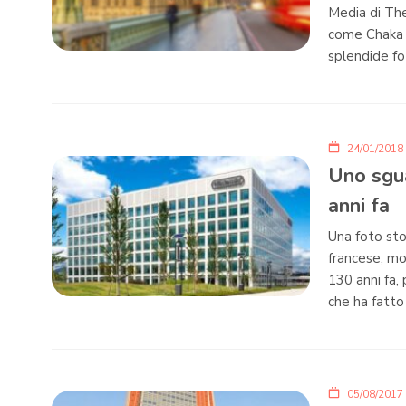
Media di Th
come Chaka L
splendide fo
24/01/2018
Uno sgua
anni fa
Una foto sto
francese, mo
130 anni fa,
che ha fatto 
05/08/2017