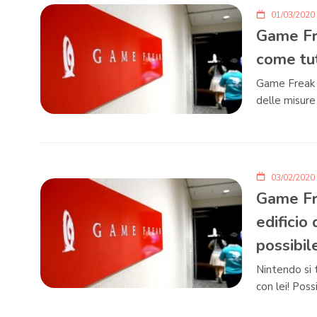
01/03/2020
Game Fre
come tut
Game Freak a
delle misure 
03/02/2020
Game Fre
edificio 
possibil
Nintendo si 
con lei! Poss