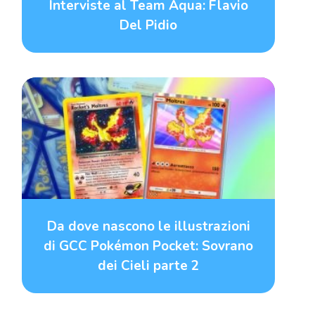
Interviste al Team Aqua: Flavio
Del Pidio
Da dove nascono le illustrazioni
di GCC Pokémon Pocket: Sovrano
dei Cieli parte 2