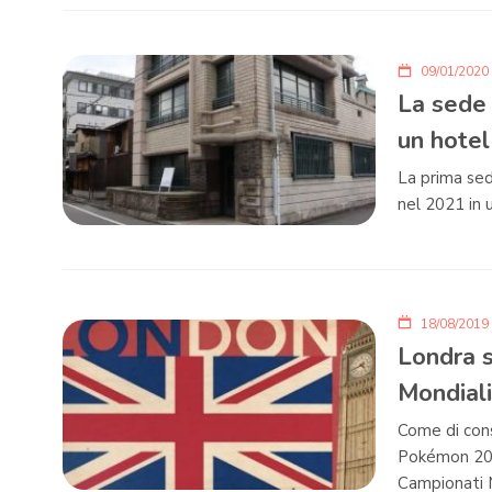
09/01/2020
La sede 
un hotel
La prima sed
nel 2021 in 
18/08/2019
Londra s
Mondial
Come di cons
Pokémon 2019
Campionati 