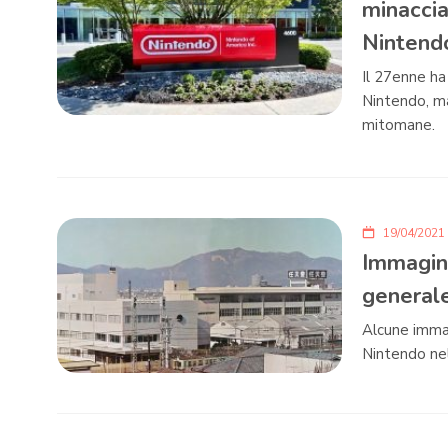
minaccia
Nintend
Il 27enne ha 
Nintendo, ma
mitomane.
19/04/2021
Immagini
generale
Alcune immag
Nintendo nel