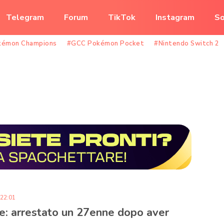
Telegram
Forum
TikTok
Instagram
So
kémon Champions
#GCC Pokémon Pocket
#Nintendo Switch 2
 22:01
e: arrestato un 27enne dopo aver