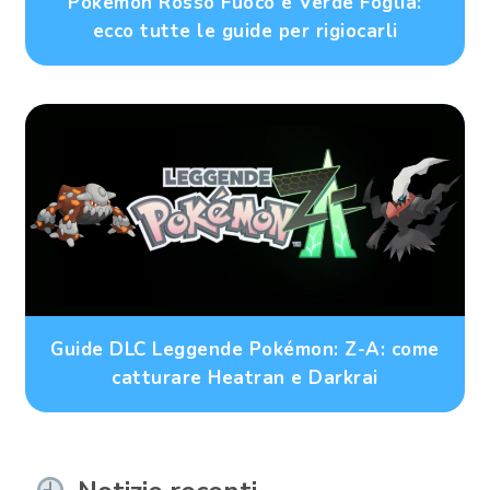
Pokémon Rosso Fuoco e Verde Foglia:
ecco tutte le guide per rigiocarli
Guide DLC Leggende Pokémon: Z-A: come
catturare Heatran e Darkrai