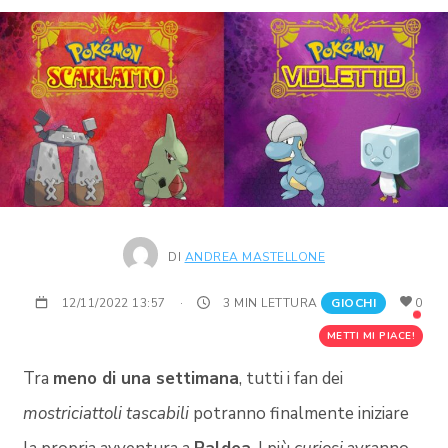
DI
ANDREA MASTELLONE
12/11/2022 13:57
·
3 MIN LETTURA
GIOCHI
0
METTI MI PIACE!
Tra
meno di una settimana
, tutti i fan dei
mostriciattoli tascabili
potranno finalmente iniziare