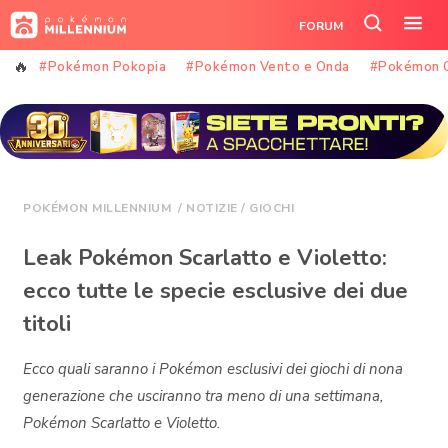
Vai
FORUM
al
Cerca
Apr
contenuto
nel
il
#Pokémon Pokopia
#Pokémon Vento e Onda
#Pokémon 
sito
me
POKÉMON MILLENNIUM
/
NOTIZIE
/
GIOCHI
Leak Pokémon Scarlatto e Violetto:
ecco tutte le specie esclusive dei due
titoli
Ecco quali saranno i Pokémon esclusivi dei giochi di nona
generazione che usciranno tra meno di una settimana,
Pokémon Scarlatto e Violetto.