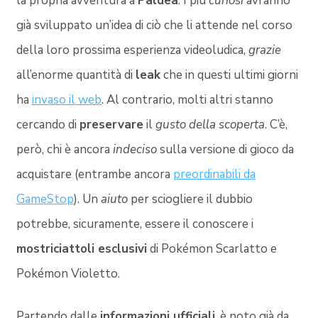
la propria avventura a
Paldea
. I più
curiosi
avranno
già sviluppato un’idea di ciò che li attende nel corso
della loro prossima esperienza videoludica,
grazie
all’enorme quantità di
leak
che in questi ultimi giorni
ha
invaso il web
. Al contrario, molti altri stanno
cercando di
preservare
il
gusto della scoperta
. C’è,
però, chi è ancora
indeciso
sulla versione di gioco da
acquistare (entrambe ancora
preordinabili da
GameStop
). Un
aiuto
per sciogliere il dubbio
potrebbe, sicuramente, essere il conoscere i
mostriciattoli esclusivi
di Pokémon Scarlatto e
Pokémon Violetto.
Partendo dalle
informazioni ufficiali
, è noto già da