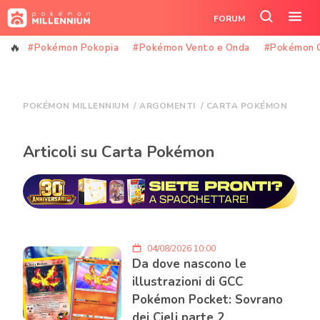
Vai
FORUM
al
Cerca
Apr
contenuto
nel
il
#Pokémon Pokopia
#Pokémon Vento e Onda
#Pokémon 
sito
me
POKÉMON MILLENNIUM
/
ARGOMENTI
/
CARTA POKÉMON
Articoli su Carta Pokémon
04/08/2026 10:00
Da dove nascono le
illustrazioni di GCC
Pokémon Pocket: Sovrano
dei Cieli parte 2