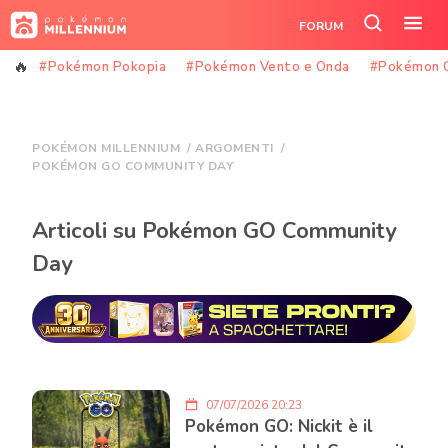
Vai
FORUM
al
Cerca
Apr
contenuto
nel
il
#Pokémon Pokopia
#Pokémon Vento e Onda
#Pokémon 
sito
me
POKÉMON MILLENNIUM
/
ARGOMENTI
/
POKÉMON GO COMMUNITY DAY
Articoli su Pokémon GO Community
Day
07/07/2026 20:23
Pokémon GO: Nickit è il