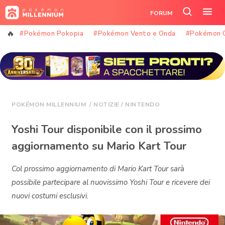
Vai
FORUM
al
Cerca
Apr
contenuto
nel
il
#Pokémon Pokopia
#Pokémon Vento e Onda
#Pokémon 
sito
me
POKÉMON MILLENNIUM
/
NOTIZIE
/
NINTENDO
Yoshi Tour disponibile con il prossimo
aggiornamento su Mario Kart Tour
Col prossimo aggiornamento di Mario Kart Tour sarà
possibile partecipare al nuovissimo Yoshi Tour e ricevere dei
nuovi costumi esclusivi.