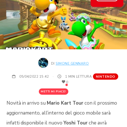
DI
SIMONE GENNARO
05/04/2022 15:42
·
1 MIN LETTURA
NINTENDO
0
METTI MI PIACE!
Novità in arrivo su
Mario Kart Tour
con il prossimo
aggiornamento, all’interno del gioco
mobile
sarà
infatti disponibile il nuovo
Yoshi Tour
che avrà