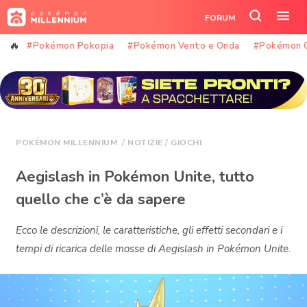
Vai
FORUM
al
Cerca
Apr
contenuto
nel
il
#Pokémon Pokopia
#Pokémon Vento e Onda
#Pokémon 
sito
me
POKÉMON MILLENNIUM
/
NOTIZIE
/
GIOCHI
Aegislash in Pokémon Unite, tutto
quello che c’è da sapere
Ecco le descrizioni, le caratteristiche, gli effetti secondari e i
tempi di ricarica delle mosse di Aegislash in Pokémon Unite.