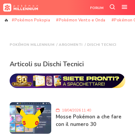
Vai
FORUM
al
Cerca
Apr
contenuto
nel
il
#Pokémon Pokopia
#Pokémon Vento e Onda
#Pokémon 
sito
me
POKÉMON MILLENNIUM
/
ARGOMENTI
/
DISCHI TECNICI
Articoli su Dischi Tecnici
18/04/2026 11:40
Mosse Pokémon a che fare
con il numero 30