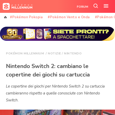
Vai
FORUM
al
Cerca
Apr
contenuto
nel
il
#Pokémon Pokopia
#Pokémon Vento e Onda
#Pokémon 
sito
me
POKÉMON MILLENNIUM
/
NOTIZIE
/
NINTENDO
Nintendo Switch 2: cambiano le
copertine dei giochi su cartuccia
Le copertine dei giochi per Nintendo Switch 2 su cartuccia
cambieranno rispetto a quelle conosciute con Nintendo
Switch.