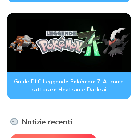
Guide DLC Leggende Pokémon: Z-A: come
catturare Heatran e Darkrai
Notizie recenti