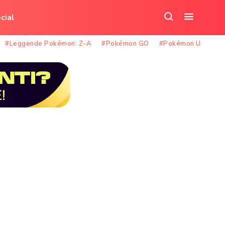
cial
Cerca
Apri
nel
il
#Leggende Pokémon: Z-A
#Pokémon GO
#Pokémon Unite
sito
menu