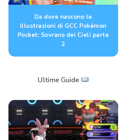
Da dove nascono le
illustrazioni di GCC Pokémon
Pocket: Sovrano dei Cieli parte
2
Ultime Guide