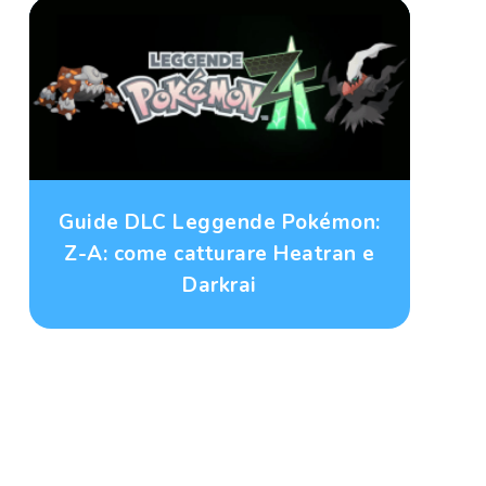
Guide DLC Leggende Pokémon:
Z-A: come catturare Heatran e
Darkrai