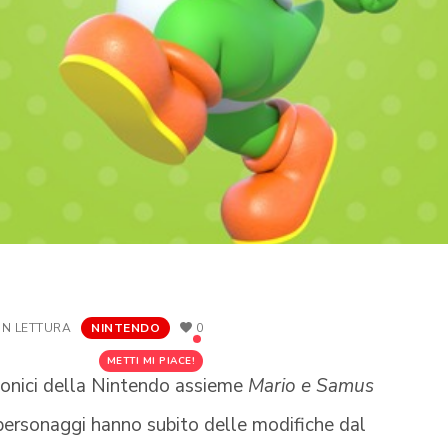
IN LETTURA
NINTENDO
0
METTI MI PIACE!
conici della Nintendo assieme
Mario e Samus
 personaggi hanno subito delle modifiche dal