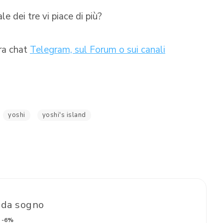
e dei tre vi piace di più?
tra chat
Telegram, sul Forum o sui canali
yoshi
yoshi's island
 da sogno
-6%