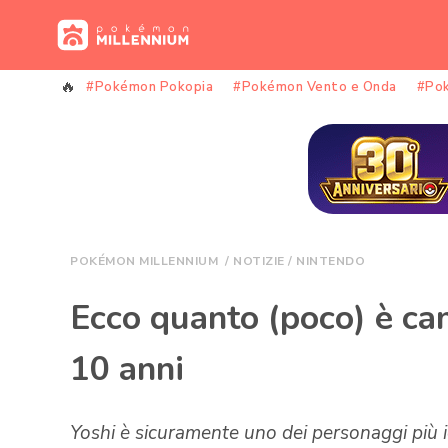
Vai
al
contenuto
#Pokémon Pokopia
#Pokémon Vento e Onda
#Po
POKÉMON MILLENNIUM
/
NOTIZIE
/
NINTENDO
Ecco quanto (poco) è cam
10 anni
Yoshi è sicuramente uno dei personaggi più i