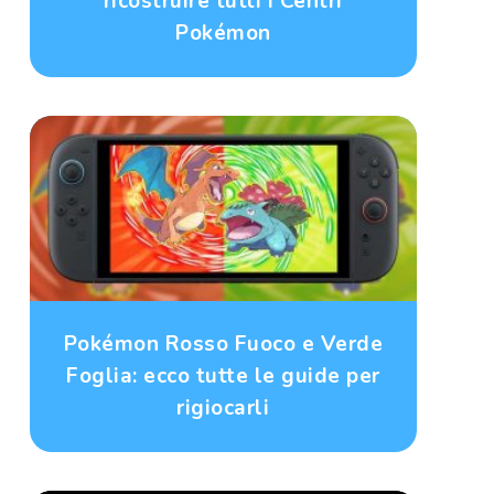
ricostruire tutti i Centri
Pokémon
Pokémon Rosso Fuoco e Verde
Foglia: ecco tutte le guide per
rigiocarli