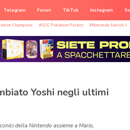
Telegram
Forum
TikTok
Instagram
So
kémon Champions
#GCC Pokémon Pocket
#Nintendo Switch 2
biato Yoshi negli ultimi
conici della Nintendo assieme a Mario,