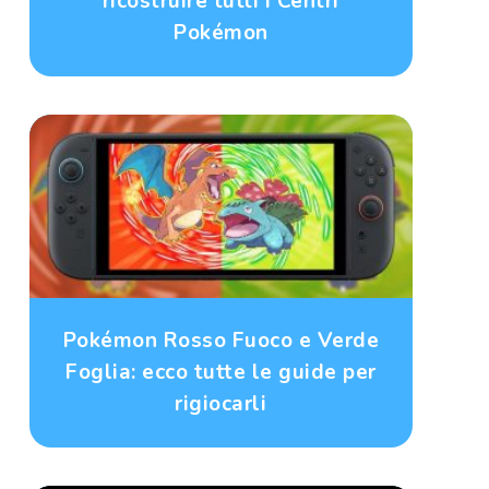
ricostruire tutti i Centri
Pokémon
Pokémon Rosso Fuoco e Verde
Foglia: ecco tutte le guide per
rigiocarli