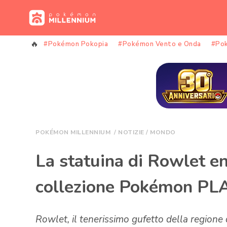
Vai
al
contenuto
#Pokémon Pokopia
#Pokémon Vento e Onda
#Po
POKÉMON MILLENNIUM
/
NOTIZIE
/
MONDO
La statuina di Rowlet en
collezione Pokémon P
Rowlet, il tenerissimo gufetto della regione d