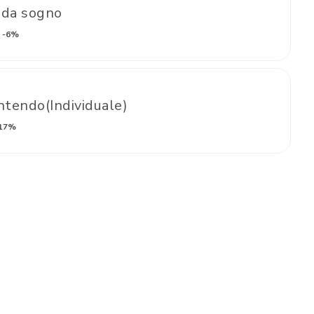
 da sogno
-6%
tendo(Individuale)
17%