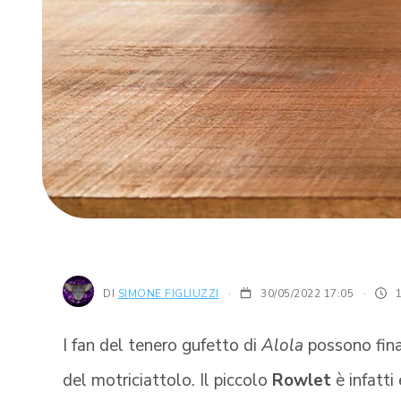
DI
SIMONE FIGLIUZZI
30/05/2022 17:05
·
I fan del tenero gufetto di
Alola
possono fin
del motriciattolo. Il piccolo
Rowlet
è infatti