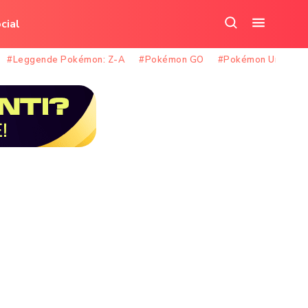
cial
Cerca
Apri
nel
il
#Leggende Pokémon: Z-A
#Pokémon GO
#Pokémon Unite
sito
menu