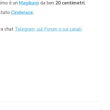
primo è un
Magikarp
da ben
20 centimetri
,
 stato
Cinderace
.
tra chat
Telegram, sul Forum o sui canali