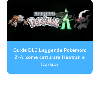
Guide DLC Leggende Pokémon:
Z-A: come catturare Heatran e
Darkrai