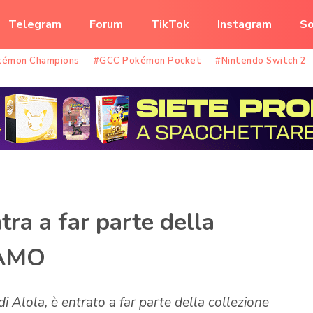
Telegram
Forum
TikTok
Instagram
So
kémon Champions
#GCC Pokémon Pocket
#Nintendo Switch 2
tra a far parte della
LAMO
i Alola, è entrato a far parte della collezione