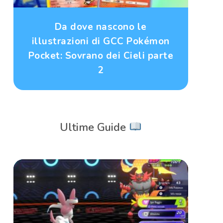
Da dove nascono le
illustrazioni di GCC Pokémon
Pocket: Sovrano dei Cieli parte
2
Ultime Guide