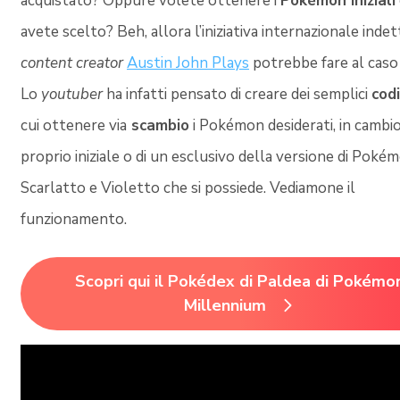
acquistato? Oppure volete ottenere i
Pokémon iniziali
avete scelto? Beh, allora l’iniziativa internazionale indet
content creator
Austin John Plays
potrebbe fare al caso
Lo
youtuber
ha infatti pensato di creare dei semplici
codi
cui ottenere via
scambio
i Pokémon desiderati, in cambio
proprio iniziale o di un esclusivo della versione di Poké
Scarlatto e Violetto che si possiede. Vediamone il
funzionamento.
Scopri qui il Pokédex di Paldea di Pokémo
Millennium