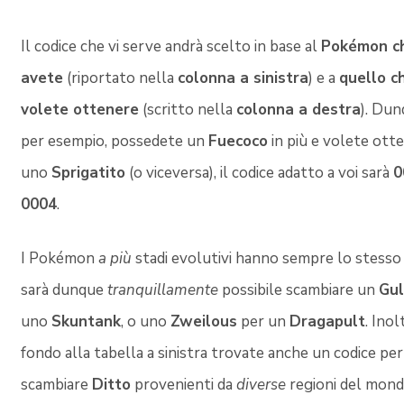
Il codice che vi serve andrà scelto in base al
Pokémon c
avete
(riportato nella
colonna a sinistra
) e a
quello c
volete ottenere
(scritto nella
colonna a destra
). Dun
per esempio, possedete un
Fuecoco
in più e volete ott
uno
Sprigatito
(o viceversa), il codice adatto a voi sarà
0
0004
.
I Pokémon
a più
stadi evolutivi hanno sempre lo stesso 
sarà dunque
tranquillamente
possibile scambiare un
Gul
uno
Skuntank
, o uno
Zweilous
per un
Dragapult
. Inol
fondo alla tabella a sinistra trovate anche un codice per
scambiare
Ditto
provenienti da
diverse
regioni del mond