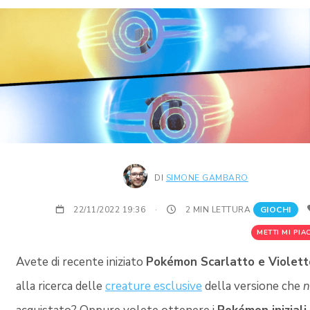
DI
SIMONE GAMBARO
22/11/2022 19:36
·
2 MIN LETTURA
GIOCHI
METTI MI PIAC
Avete di recente iniziato
Pokémon Scarlatto e Violett
alla ricerca delle
creature esclusive
della versione che
n