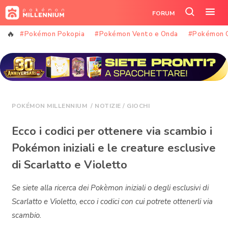
Vai
FORUM
al
Cerca
Apr
contenuto
nel
il
#Pokémon Pokopia
#Pokémon Vento e Onda
#Pokémon 
sito
me
POKÉMON MILLENNIUM
/
NOTIZIE
/
GIOCHI
Ecco i codici per ottenere via scambio i
Pokémon iniziali e le creature esclusive
di Scarlatto e Violetto
Se siete alla ricerca dei Pokèmon iniziali o degli esclusivi di
Scarlatto e Violetto, ecco i codici con cui potrete ottenerli via
scambio.