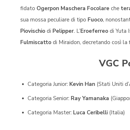
fidato
Ogerpon Maschera Focolare
che
ter
sua mossa peculiare di tipo
Fuoco
, nonostant
Piovischio
di
Pelipper
. L’
Eroeferreo
di Yuta I
Fulmiscatto
di Miraidon, decretando così la fi
VGC P
Categoria Junior:
Kevin Han
(Stati Uniti d
Categoria Senior:
Ray Yamanaka
(Giappo
Categoria Master:
Luca Ceribelli
(Italia)