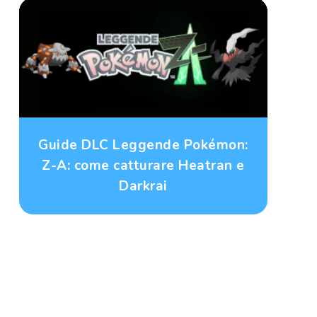
Guide DLC Leggende Pokémon:
Z-A: come catturare Heatran e
Darkrai