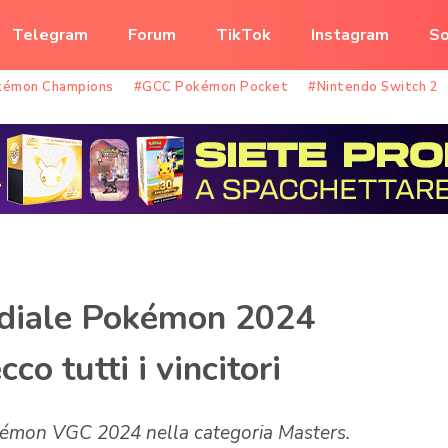
Telegram
Forum
TikTok
Instagram
So
kémon Champions
#GCC Pokémon Pocket
#Nintendo Switch 2
ndiale Pokémon 2024
cco tutti i vincitori
Pokémon VGC 2024 nella categoria Masters.