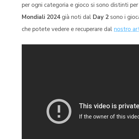
per ogni categoria e gioco si sono distinti per
Mondiali 2024
già noti dal
Day 2
sono i gioc
che potete vedere e recuperare dal
nostro art