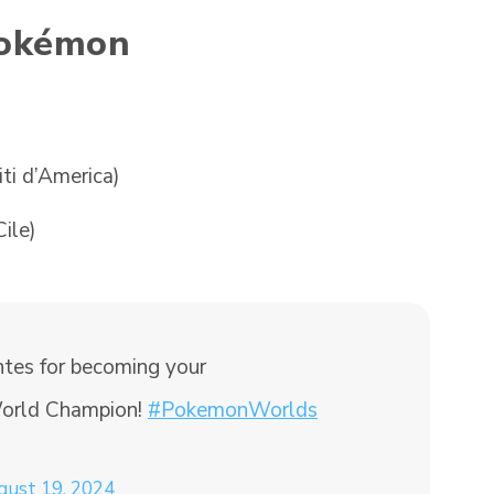
okémon
iti d’America)
ile)
ntes for becoming your
World Champion!
#PokemonWorlds
gust 19, 2024