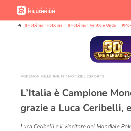
Vai
al
contenuto
#Pokémon Pokopia
#Pokémon Vento e Onda
#Po
POKÉMON MILLENNIUM
/
NOTIZIE
/
ESPORTS
L’Italia è Campione Mo
grazie a Luca Ceribelli, e
Luca Ceribelli è il vincitore del Mondiale 