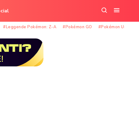
cial
Cerca
Apri
nel
il
#Leggende Pokémon: Z-A
#Pokémon GO
#Pokémon Unite
sito
menu