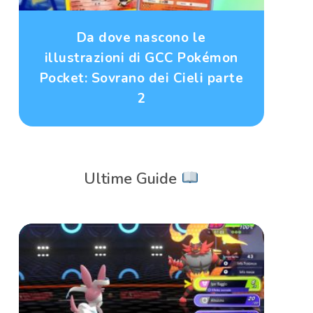
Da dove nascono le
illustrazioni di GCC Pokémon
Pocket: Sovrano dei Cieli parte
2
Ultime Guide