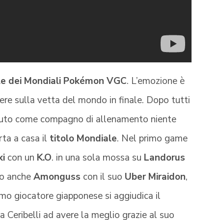
inale dei Mondiali Pokémon VGC
. L’emozione è
re sulla vetta del mondo in finale. Dopo tutti
uto come compagno di allenamento niente
orta a casa il
titolo Mondiale
. Nel primo game
ki
con un
K.O
. in una sola mossa su
Landorus
to anche
Amonguss
con il suo
Uber
Miraidon
,
simo giocatore giapponese si aggiudica il
 Ceribelli ad avere la meglio grazie al suo