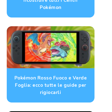
ricostruire tutti i Centri
Pokémon
Pokémon Rosso Fuoco e Verde
Foglia: ecco tutte le guide per
rigiocarli