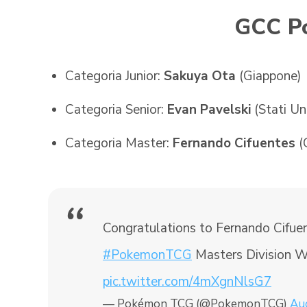
GCC P
Categoria Junior:
Sakuya Ota
(Giappone)
Categoria Senior:
Evan Pavelski
(Stati Un
Categoria Master:
Fernando Cifuentes
(C
Congratulations to Fernando Cifue
#PokemonTCG
Masters Division 
pic.twitter.com/4mXgnNlsG7
— Pokémon TCG (@PokemonTCG)
Au