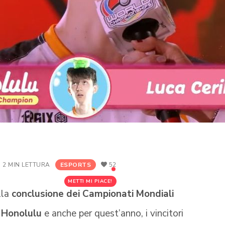
2 MIN LETTURA
ESPORTS
52
METTI MI PIACE!
lla
conclusione dei Campionati Mondiali
i
Honolulu
e anche per quest’anno, i vincitori