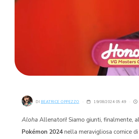
DI
BEATRICE OPPEZZO
19/08/2024 05:49
·
Aloha
Allenatori! Siamo giunti, finalmente, a
Pokémon 2024
nella meravigliosa cornice d