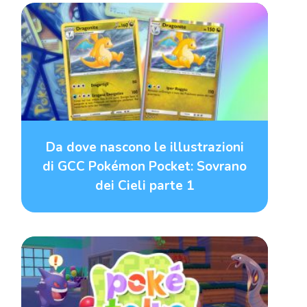
Da dove nascono le illustrazioni
di GCC Pokémon Pocket: Sovrano
dei Cieli parte 1