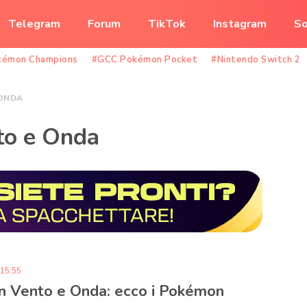
Telegram
Forum
TikTok
Instagram
So
kémon Champions
#GCC Pokémon Pocket
#Nintendo Switch 2
ONDA
to e Onda
 15:55
 Vento e Onda: ecco i Pokémon