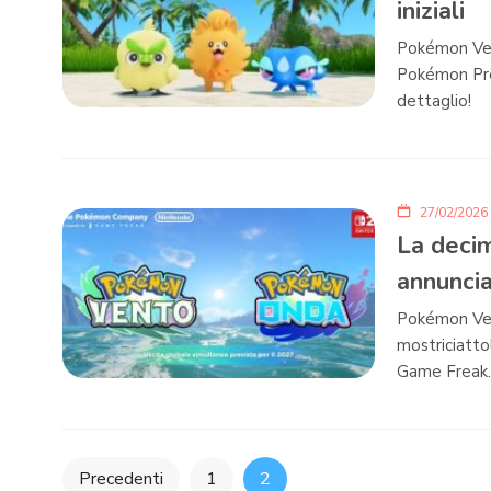
iniziali
Pokémon Ven
Pokémon Pres
dettaglio!
27/02/2026
La decim
annunci
Pokémon Vent
mostriciatto
Game Freak.
Paginazione
Precedenti
1
2