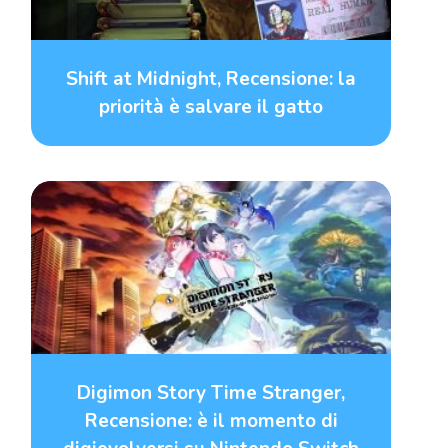
Shift at Midnight, Recensione: la
priorità è salvare il gatto
Digimon Story Time Stranger,
Recensione: è il momento di