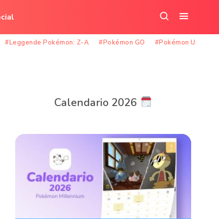
cial
Cerca
Apri
nel
il
#Leggende Pokémon: Z-A
#Pokémon GO
#Pokémon Unite
sito
menu
Calendario 2026