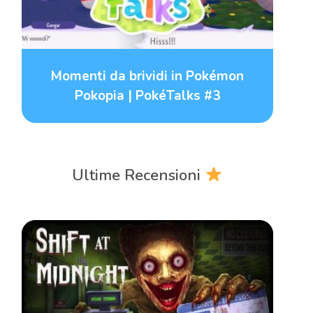
Momenti da brividi in Pokémon
Pokopia | PokéTalks #3
Ultime Recensioni