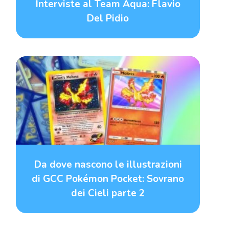
Interviste al Team Aqua: Flavio
Del Pidio
Da dove nascono le illustrazioni
di GCC Pokémon Pocket: Sovrano
dei Cieli parte 2