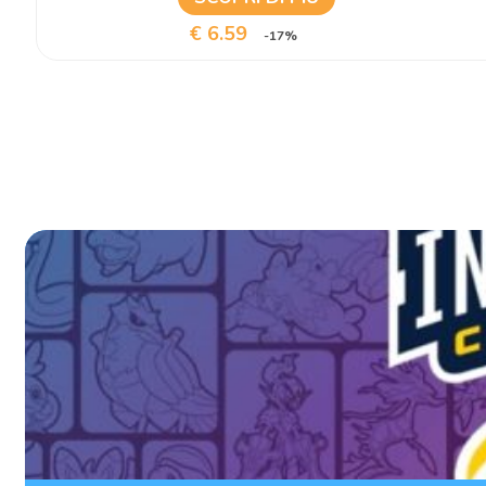
€ 6.59
-17%