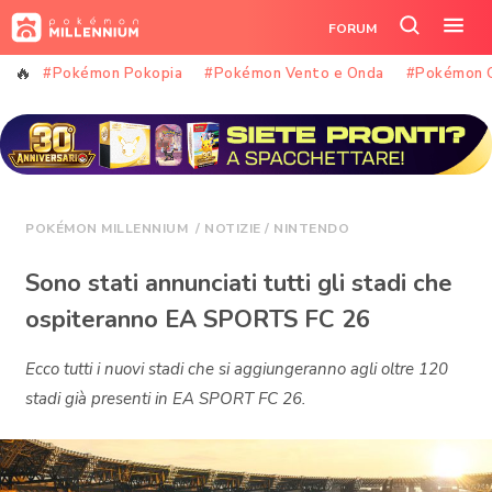
Vai
FORUM
al
Cerca
Apr
contenuto
nel
il
#Pokémon Pokopia
#Pokémon Vento e Onda
#Pokémon 
sito
me
POKÉMON MILLENNIUM
/
NOTIZIE
/
NINTENDO
Sono stati annunciati tutti gli stadi che
ospiteranno EA SPORTS FC 26
Ecco tutti i nuovi stadi che si aggiungeranno agli oltre 120
stadi già presenti in EA SPORT FC 26.