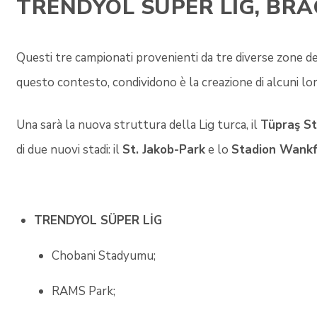
TRENDYOL SÜPER LİG, BRA
Questi tre campionati provenienti da tre diverse zone de
questo contesto, condividono è la creazione di alcuni lor
Una sarà la nuova struttura della Lig turca, il
Tüpraş S
di due nuovi stadi: il
St. Jakob-Park
e lo
Stadion Wank
TRENDYOL SÜPER LİG
Chobani Stadyumu;
RAMS Park;