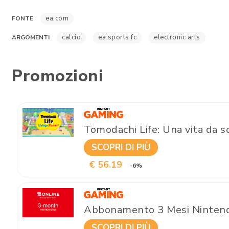
ea.com
FONTE
calcio
ea sports fc
electronic arts
ARGOMENTI
Promozioni
Tomodachi Life: Una vita da 
SCOPRI DI PIÙ
€ 56.19
-6%
Abbonamento 3 Mesi Nintendo
SCOPRI DI PIÙ