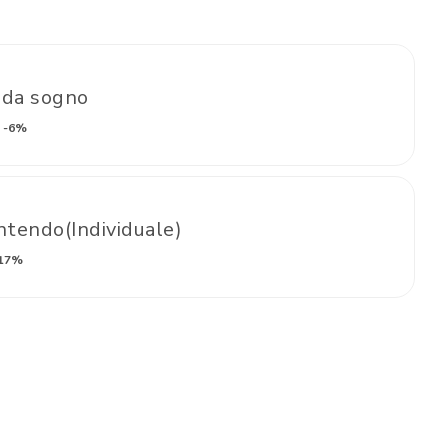
 da sogno
-6%
tendo(Individuale)
17%