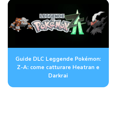
Guide DLC Leggende Pokémon:
Z-A: come catturare Heatran e
Darkrai