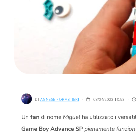
DI
AGNESE FORASTIERI
08/04/2023 10:53
·
Un
fan
di nome
Miguel
ha utilizzato i versat
Game Boy Advance SP
pienamente funzion