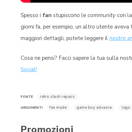
Spesso i
fan
stupiscono le
community
con l
giorni fa, per esempio, un altro utente avev
maggiori dettagli, potete leggere il
nostro ar
Cosa ne pensi? Facci sapere la tua sulla nos
Social!
retro stash repairs
FONTE
fan made
game boy advance
lego
ARGOMENTI
Promozioni