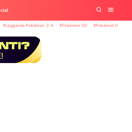
cial
Cerca
Apri
nel
il
#Leggende Pokémon: Z-A
#Pokémon GO
#Pokémon Unite
sito
menu