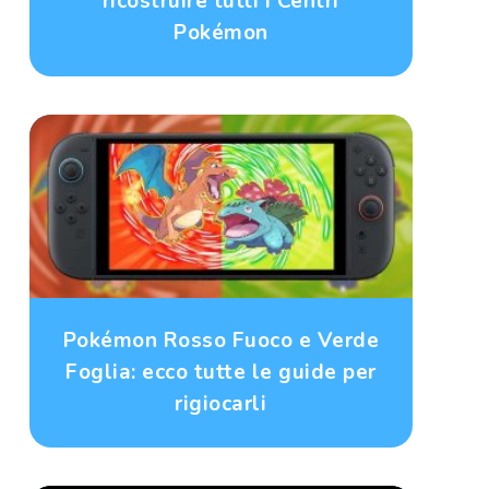
ricostruire tutti i Centri
Pokémon
Pokémon Rosso Fuoco e Verde
Foglia: ecco tutte le guide per
rigiocarli