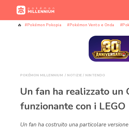
Vai
al
contenuto
#Pokémon Pokopia
#Pokémon Vento e Onda
#Po
POKÉMON MILLENNIUM
/
NOTIZIE
/
NINTENDO
Un fan ha realizzato u
funzionante con i LEGO
Un fan ha costruito una particolare versio