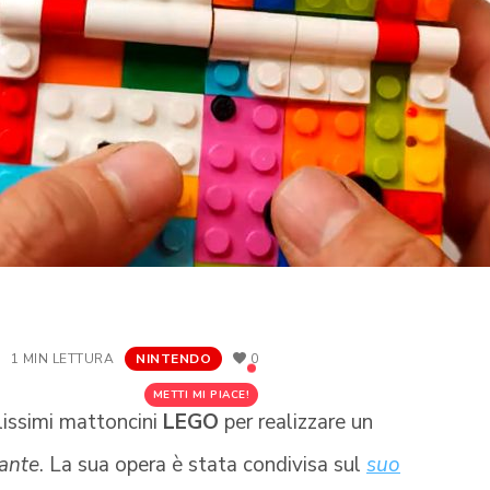
1 MIN LETTURA
NINTENDO
0
METTI MI PIACE!
ilissimi mattoncini
LEGO
per realizzare un
ante
. La sua opera è stata condivisa sul
suo