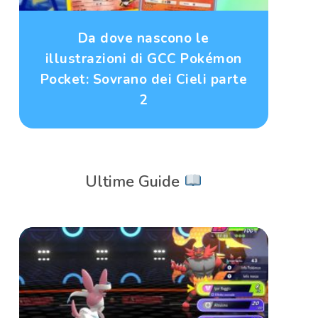
Da dove nascono le
illustrazioni di GCC Pokémon
Pocket: Sovrano dei Cieli parte
2
Ultime Guide