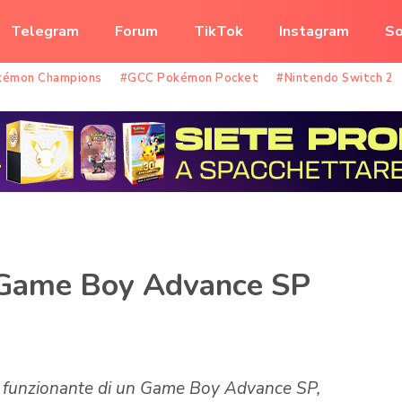
Telegram
Forum
TikTok
Instagram
So
kémon Champions
#GCC Pokémon Pocket
#Nintendo Switch 2
n Game Boy Advance SP
ne funzionante di un Game Boy Advance SP,