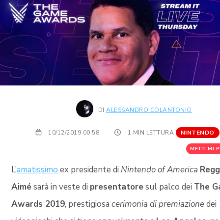
DI
ALESSANDRO COLANTONIO
10/12/2019 00:58
·
1 MIN LETTURA
NINTENDO
METTI MI P
L’
amatissimo
ex presidente di
Nintendo of America
Reggi
Aimé
sarà in veste di
presentatore
sul palco dei
The G
Awards 2019
, prestigiosa
cerimonia di premiazione
dei