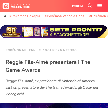
Vai
FORUM
al
Cerca
Apr
contenuto
nel
il
#Pokémon Pokopia
#Pokémon Vento e Onda
#Pokémon 
sito
me
POKÉMON MILLENNIUM
/
NOTIZIE
/
NINTENDO
Reggie Fils-Aimé presenterà i The
Game Awards
Reggie Fils-Aimé, ex presidente di Nintendo of America,
sarà un presentatore dei The Game Awards, gli Oscar dei
videogiochi.