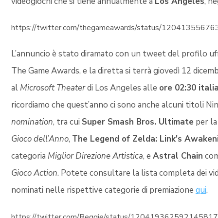
videogiochi che si tiene annualmente a
Los Angeles
, ne
https://twitter.com/thegameawards/status/1204135567
L’annuncio è stato diramato con un tweet del profilo uffi
The Game Awards, e la diretta si terrà giovedì 12 dice
al
Microsoft Theater
di Los Angeles alle
ore 02:30 itali
ricordiamo che quest’anno ci sono anche alcuni titoli Ni
nomination
, tra cui
Super Smash Bros. Ultimate
per la
Gioco dell’Anno
,
The Legend of Zelda: Link’s Awaken
categoria
Miglior Direzione Artistica
, e
Astral Chain
co
Gioco Action
. Potete consultare la lista completa dei vi
nominati nelle rispettive categorie di premiazione
qui
.
https://twitter.com/Reggie/status/12041936259214581