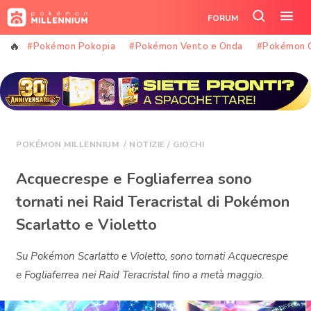
Vai
FORUM
al
Cerca
Apr
contenuto
nel
il
#Pokémon Pokopia
#Pokémon Vento e Onda
#Pokémon 
sito
me
POKÉMON MILLENNIUM
/
NOTIZIE
/
GIOCHI
Acquecrespe e Fogliaferrea sono
tornati nei Raid Teracristal di Pokémon
Scarlatto e Violetto
Su Pokémon Scarlatto e Violetto, sono tornati Acquecrespe
e Fogliaferrea nei Raid Teracristal fino a metà maggio.