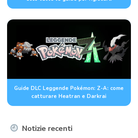
Guide DLC Leggende Pokémon: Z-A: come
catturare Heatran e Darkrai
Notizie recenti