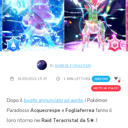
DI
AGNESE FORASTIERI
01/05/2023 15:37
·
1 MIN LETTURA
GIOCHI
0
METTI MI PIACE!
Dopo il
bugfix annunciato ad aprile
, i
Pokémon
Paradosso
Acquecrespe
e
Fogliaferrea
fanno il
loro ritorno nei
Raid Teracristal
da 5★
. I