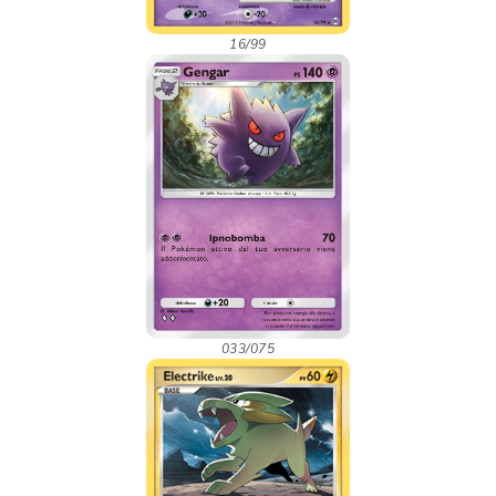
16/99
033/075