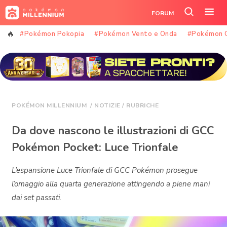
Vai
FORUM
al
Cerca
Apr
contenuto
nel
il
#Pokémon Pokopia
#Pokémon Vento e Onda
#Pokémon 
sito
me
POKÉMON MILLENNIUM
/
NOTIZIE
/
RUBRICHE
Da dove nascono le illustrazioni di GCC
Pokémon Pocket: Luce Trionfale
L’espansione Luce Trionfale di GCC Pokémon prosegue
l’omaggio alla quarta generazione attingendo a piene mani
dai set passati.