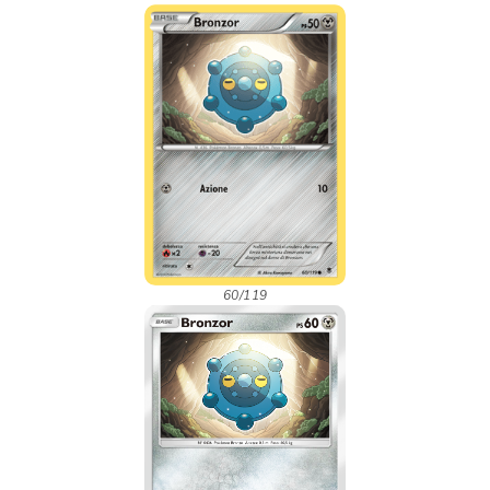
60/119