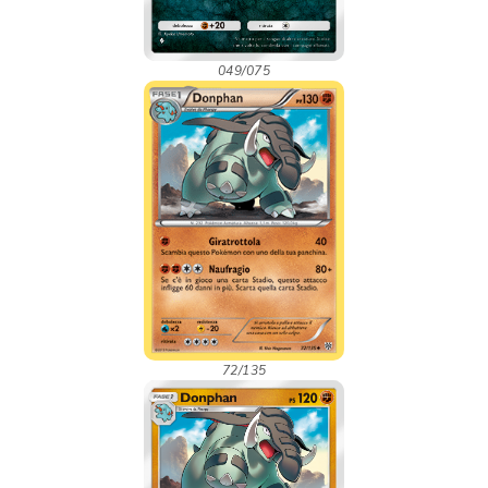
049/075
72/135