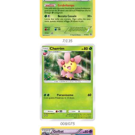
7/135
008/075