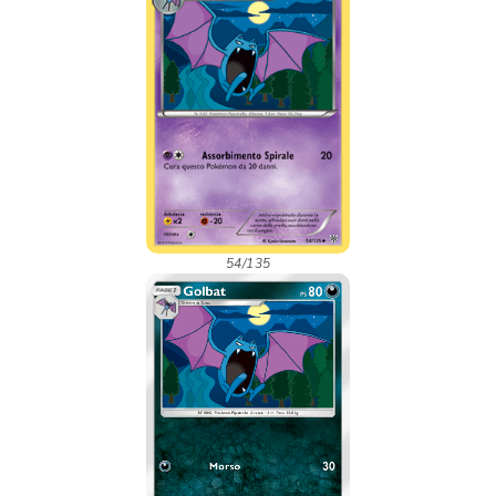
54/135