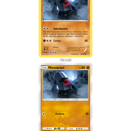
78/160