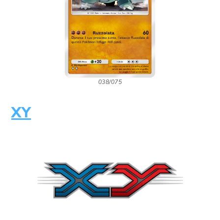
038/075
XY