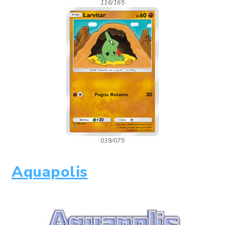
116/165
039/075
Aquapolis