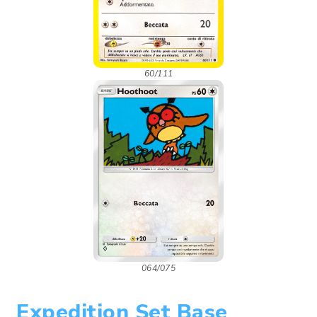
60/111
064/075
Expedition Set Base