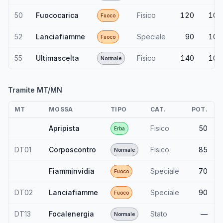
50
Fuococarica
Fisico
120
100
Fuoco
52
Lanciafiamme
Speciale
90
100
Fuoco
55
Ultimascelta
Fisico
140
100
Normale
Tramite MT/MN
MT
MOSSA
TIPO
CAT.
POT.
Apripista
Fisico
50
Erba
DT01
Corposcontro
Fisico
85
Normale
Fiamminvidia
Speciale
70
Fuoco
DT02
Lanciafiamme
Speciale
90
Fuoco
DT13
Focalenergia
Stato
—
Normale