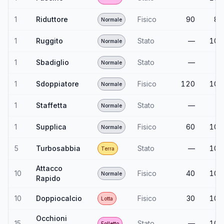
1
Riduttore
Fisico
90
85
Normale
1
Ruggito
Stato
—
100
Normale
1
Sbadiglio
Stato
—
—
Normale
1
Sdoppiatore
Fisico
120
100
Normale
1
Staffetta
Stato
—
—
Normale
1
Supplica
Fisico
60
100
Normale
5
Turbosabbia
Stato
—
100
Terra
Attacco
10
Fisico
40
100
Normale
Rapido
10
Doppiocalcio
Fisico
30
100
Lotta
Occhioni
15
Stato
—
100
Folletto