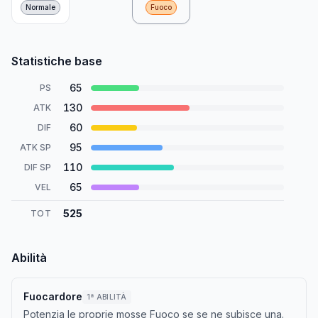
Normale
Fuoco
Statistiche base
65
PS
130
ATK
60
DIF
95
ATK SP
110
DIF SP
65
VEL
525
TOT
Abilità
Fuocardore
1ª ABILITÀ
Potenzia le proprie mosse Fuoco se se ne subisce una.