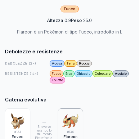
Fuoco
Altezza
0.9
Peso
25.0
Flareon è un Pokémon di tipo Fuoco, introdotto in I.
Debolezze e resistenze
DEBOLEZZE (2×)
Acqua
Terra
Roccia
RESISTENZE (½×)
Fuoco
Erba
Ghiaccio
Coleottero
Acciaio
Folletto
Catena evolutiva
→
Si evolve
usando lo
#
133
#
136
strumento
Eevee
Flareon
Pietrafocaia.