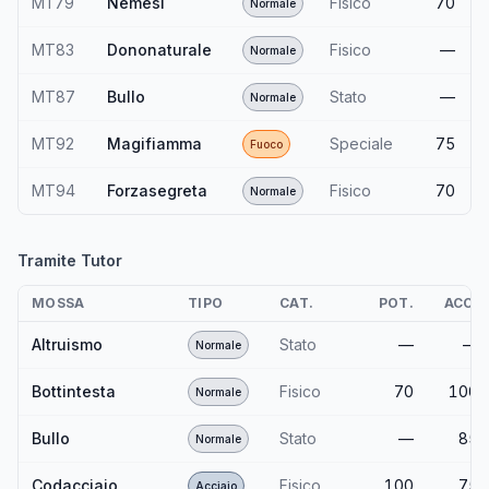
MT79
Nemesi
Fisico
70
Normale
MT83
Dononaturale
Fisico
—
Normale
MT87
Bullo
Stato
—
Normale
MT92
Magifiamma
Speciale
75
Fuoco
MT94
Forzasegreta
Fisico
70
Normale
Tramite Tutor
MOSSA
TIPO
CAT.
POT.
ACC.
Altruismo
Stato
—
—
Normale
Bottintesta
Fisico
70
100
Normale
Bullo
Stato
—
85
Normale
Codacciaio
Fisico
100
75
Acciaio