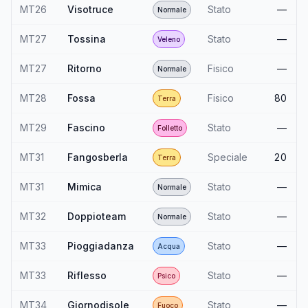
MT26
Visotruce
Stato
—
Normale
MT27
Tossina
Stato
—
Veleno
MT27
Ritorno
Fisico
—
Normale
MT28
Fossa
Fisico
80
Terra
MT29
Fascino
Stato
—
Folletto
MT31
Fangosberla
Speciale
20
Terra
MT31
Mimica
Stato
—
Normale
MT32
Doppioteam
Stato
—
Normale
MT33
Pioggiadanza
Stato
—
Acqua
MT33
Riflesso
Stato
—
Psico
MT34
Giornodisole
Stato
—
Fuoco