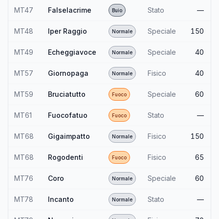
MT47
Falselacrime
Stato
—
Buio
MT48
Iper Raggio
Speciale
150
Normale
MT49
Echeggiavoce
Speciale
40
Normale
MT57
Giornopaga
Fisico
40
Normale
MT59
Bruciatutto
Speciale
60
Fuoco
MT61
Fuocofatuo
Stato
—
Fuoco
MT68
Gigaimpatto
Fisico
150
Normale
MT68
Rogodenti
Fisico
65
Fuoco
MT76
Coro
Speciale
60
Normale
MT78
Incanto
Stato
—
Normale