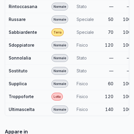
Rintoccasana
Stato
—
—
Normale
Russare
Speciale
50
100
Normale
Sabbiardente
Speciale
70
100
Terra
Sdoppiatore
Fisico
120
100
Normale
Sonnolalia
Stato
—
—
Normale
Sostituto
Stato
—
—
Normale
Supplica
Fisico
60
100
Normale
Troppoforte
Fisico
120
100
Lotta
Ultimascelta
Fisico
140
100
Normale
Appare in