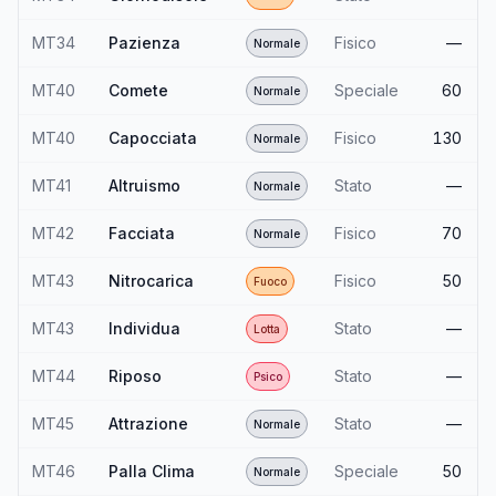
MT34
Pazienza
Fisico
—
Normale
MT40
Comete
Speciale
60
Normale
MT40
Capocciata
Fisico
130
Normale
MT41
Altruismo
Stato
—
Normale
MT42
Facciata
Fisico
70
Normale
MT43
Nitrocarica
Fisico
50
Fuoco
MT43
Individua
Stato
—
Lotta
MT44
Riposo
Stato
—
Psico
MT45
Attrazione
Stato
—
Normale
MT46
Palla Clima
Speciale
50
Normale