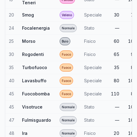
Teneri
20
Smog
Speciale
30
70
Veleno
24
Focalenergia
Stato
—
—
Normale
25
Morso
Fisico
60
100
Buio
30
Rogodenti
Fisico
65
95
Fuoco
35
Turbofuoco
Speciale
35
85
Fuoco
40
Lavasbuffo
Speciale
80
100
Fuoco
45
Fuocobomba
Speciale
110
85
Fuoco
45
Visotruce
Stato
—
100
Normale
47
Fulmisguardo
Stato
—
100
Normale
48
Ira
Fisico
20
100
Normale