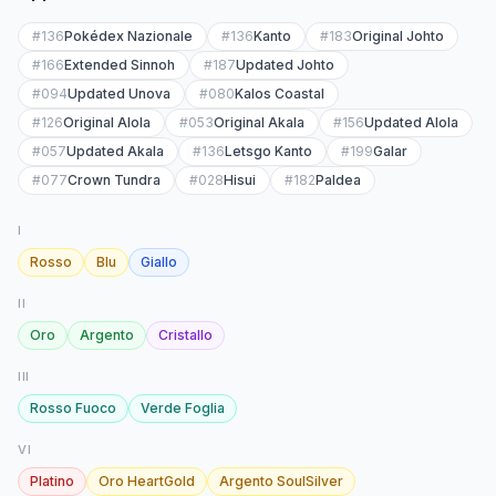
#
136
Pokédex Nazionale
#
136
Kanto
#
183
Original Johto
#
166
Extended Sinnoh
#
187
Updated Johto
#
094
Updated Unova
#
080
Kalos Coastal
#
126
Original Alola
#
053
Original Akala
#
156
Updated Alola
#
057
Updated Akala
#
136
Letsgo Kanto
#
199
Galar
#
077
Crown Tundra
#
028
Hisui
#
182
Paldea
I
Rosso
Blu
Giallo
II
Oro
Argento
Cristallo
III
Rosso Fuoco
Verde Foglia
VI
Platino
Oro HeartGold
Argento SoulSilver