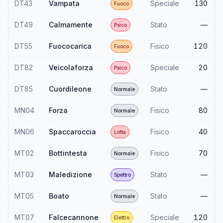
DT43
Vampata
Speciale
130
Fuoco
DT49
Calmamente
Stato
—
Psico
DT55
Fuococarica
Fisico
120
Fuoco
DT82
Veicolaforza
Speciale
20
Psico
DT85
Cuordileone
Stato
—
Normale
MN04
Forza
Fisico
80
Normale
MN06
Spaccaroccia
Fisico
40
Lotta
MT02
Bottintesta
Fisico
70
Normale
MT03
Maledizione
Stato
—
Spettro
MT05
Boato
Stato
—
Normale
MT07
Falcecannone
Speciale
120
Elettro