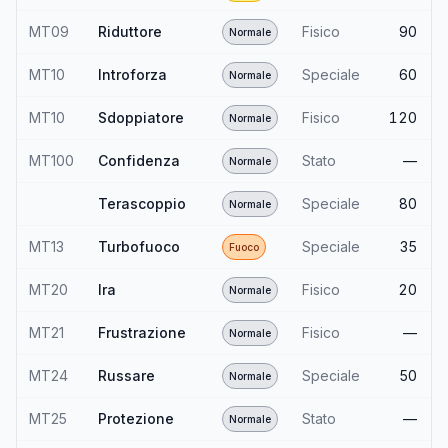
MT09
Riduttore
Fisico
90
Normale
MT10
Introforza
Speciale
60
Normale
MT10
Sdoppiatore
Fisico
120
Normale
MT100
Confidenza
Stato
—
Normale
Terascoppio
Speciale
80
Normale
MT13
Turbofuoco
Speciale
35
Fuoco
MT20
Ira
Fisico
20
Normale
MT21
Frustrazione
Fisico
—
Normale
MT24
Russare
Speciale
50
Normale
MT25
Protezione
Stato
—
Normale