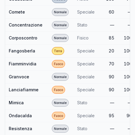
Comete
Speciale
60
—
Normale
Concentrazione
Stato
—
—
Normale
Corposcontro
Fisico
85
100
Normale
Fangosberla
Speciale
20
100
Terra
Fiamminvidia
Speciale
70
100
Fuoco
Granvoce
Speciale
90
100
Normale
Lanciafiamme
Speciale
90
100
Fuoco
Mimica
Stato
—
—
Normale
Ondacalda
Speciale
95
90
Fuoco
Resistenza
Stato
—
—
Normale