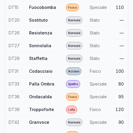
DT15
Fuocobomba
Speciale
110
Fuoco
DT20
Sostituto
Stato
—
Normale
DT26
Resistenza
Stato
—
Normale
DT27
Sonnolalia
Stato
—
Normale
DT29
Staffetta
Stato
—
Normale
DT31
Codacciaio
Fisico
100
Acciaio
DT33
Palla Ombra
Speciale
80
Spettro
DT36
Ondacalda
Speciale
95
Fuoco
DT39
Troppoforte
Fisico
120
Lotta
DT42
Granvoce
Speciale
90
Normale