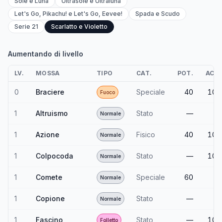
Sole e Luna
Ultrasole e Ultraluna
Let's Go, Pikachu! e Let's Go, Eevee!
Spada e Scudo
Serie 21
Scarlatto e Violetto
Aumentando di livello
LV.
MOSSA
TIPO
CAT.
POT.
ACC.
0
Braciere
Speciale
40
100
Fuoco
1
Altruismo
Stato
—
—
Normale
1
Azione
Fisico
40
100
Normale
1
Colpocoda
Stato
—
100
Normale
1
Comete
Speciale
60
—
Normale
1
Copione
Stato
—
—
Normale
1
Fascino
Stato
—
100
Folletto