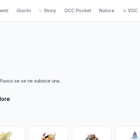
enti
Giochi
✨ Shiny
GCC Pocket
Nature
⚔️ VGC
 Fuoco se se ne subisce una.
dore