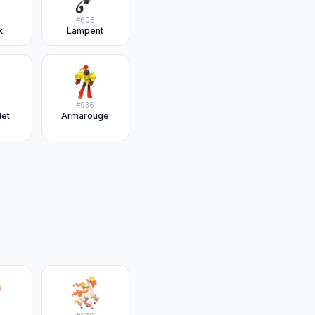
#
608
k
Lampent
#
936
det
Armarouge