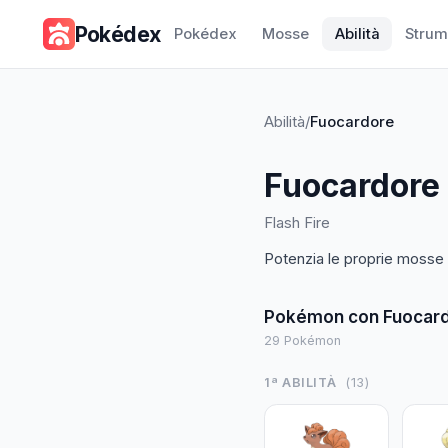
Pokédex
Pokédex
Mosse
Abilità
Strum
Abilità
/
Fuocardore
Fuocardore
Flash Fire
Potenzia le proprie mosse
Pokémon con
Fuocar
29
Pokémon
1ª ABILITÀ
(
13
)