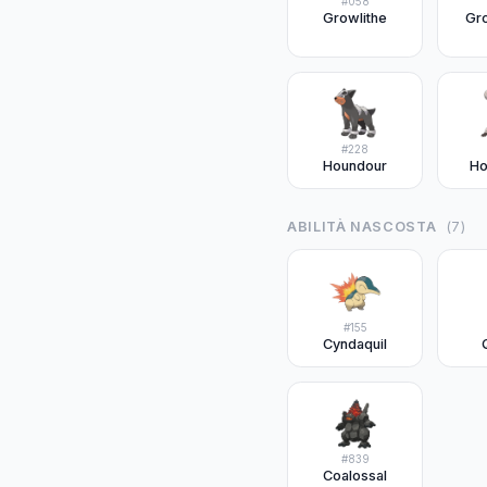
#
058
Growlithe
Gro
#
228
Houndour
H
ABILITÀ NASCOSTA
(
7
)
#
155
Cyndaquil
#
839
Coalossal