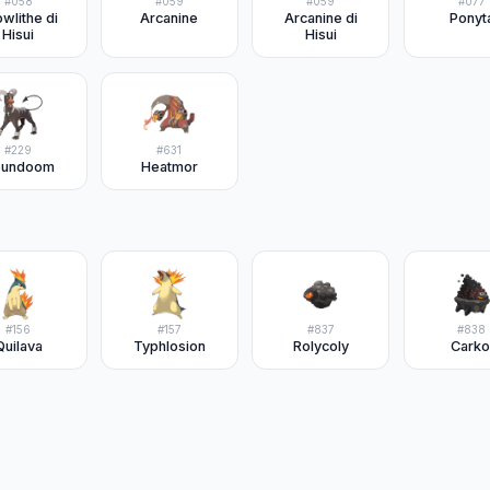
#
058
#
059
#
059
#
077
wlithe di
Arcanine
Arcanine di
Ponyt
Hisui
Hisui
#
229
#
631
oundoom
Heatmor
#
156
#
157
#
837
#
838
Quilava
Typhlosion
Rolycoly
Carko