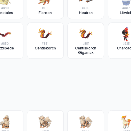
#
038
#
136
#
485
#
607
inetales
Flareon
Heatran
Litwic
#
850
#
851
#
851
#
935
zzlipede
Centiskorch
Centiskorch
Charca
Gigamax