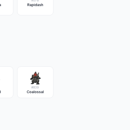
#
078
a
Rapidash
#
839
l
Coalossal