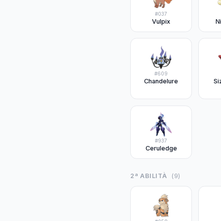
#
037
Vulpix
N
#
609
Chandelure
Si
#
937
Ceruledge
2ª ABILITÀ
(
9
)