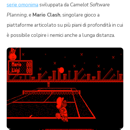
serie omonima
sviluppata da
Camelot Software
Planning
, e
Mario Clash
, singolare gioco a
piattaforme articolato su più piani di profondità in cui
è possibile colpire i nemici anche a lunga distanza.