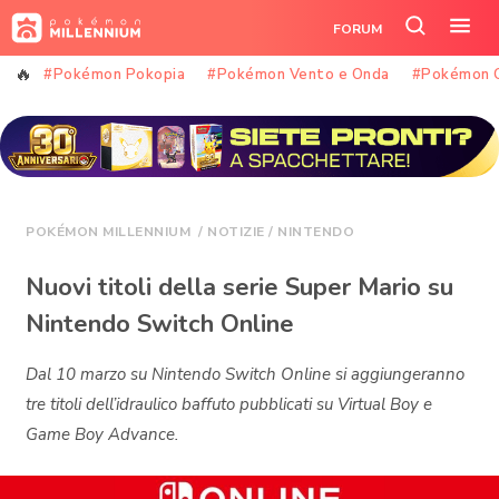
Vai
FORUM
al
Cerca
Apr
contenuto
nel
il
#Pokémon Pokopia
#Pokémon Vento e Onda
#Pokémon 
sito
me
POKÉMON MILLENNIUM
/
NOTIZIE
/
NINTENDO
Nuovi titoli della serie Super Mario su
Nintendo Switch Online
Dal 10 marzo su Nintendo Switch Online si aggiungeranno
tre titoli dell’idraulico baffuto pubblicati su Virtual Boy e
Game Boy Advance.