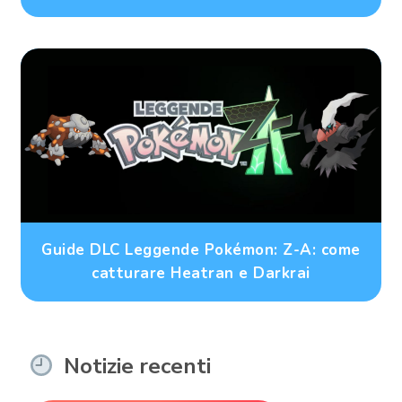
Guide DLC Leggende Pokémon: Z-A: come
catturare Heatran e Darkrai
Notizie recenti