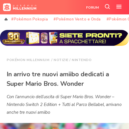
Vai
FORUM
al
Cerca
Apr
contenuto
nel
il
#Pokémon Pokopia
#Pokémon Vento e Onda
#Pokémon 
sito
me
POKÉMON MILLENNIUM
/
NOTIZIE
/
NINTENDO
In arrivo tre nuovi amiibo dedicati a
Super Mario Bros. Wonder
Con l’annuncio dell’uscita di Super Mario Bros. Wonder –
Nintendo Switch 2 Edition + Tutti al Parco Bellabel, arrivano
anche tre nuovi amiibo