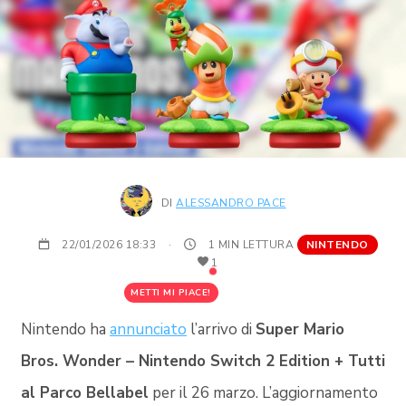
DI
ALESSANDRO PACE
22/01/2026 18:33
·
1 MIN LETTURA
NINTENDO
1
METTI MI PIACE!
Nintendo ha
annunciato
l’arrivo di
Super Mario
Bros. Wonder – Nintendo Switch 2 Edition + Tutti
al Parco Bellabel
per il 26 marzo. L’aggiornamento