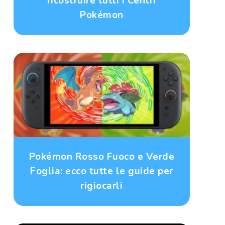
ricostruire tutti i Centri
Pokémon
Pokémon Rosso Fuoco e Verde
Foglia: ecco tutte le guide per
rigiocarli