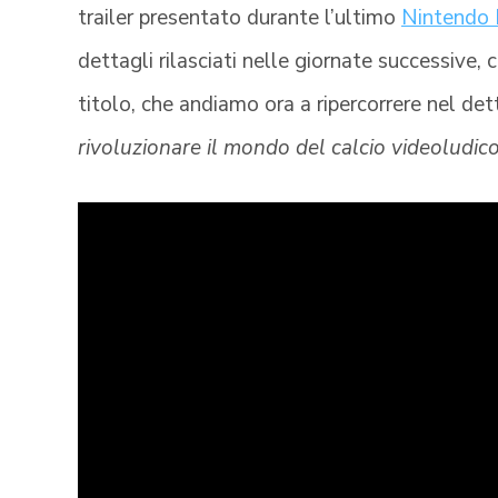
trailer presentato durante l’ultimo
Nintendo 
dettagli rilasciati nelle giornate successive,
titolo, che andiamo ora a ripercorrere nel d
rivoluzionare il mondo del calcio videoludic