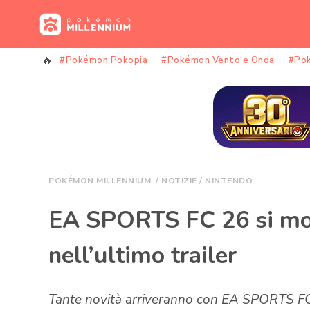
Vai
al
contenuto
#Pokémon Pokopia
#Pokémon Vento e Onda
#Po
POKÉMON MILLENNIUM
/
NOTIZIE
/
NINTENDO
EA SPORTS FC 26 si mos
nell’ultimo trailer
Tante novità arriveranno con EA SPORTS FC 