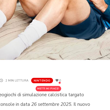
2 MIN LETTURA
NINTENDO
0
METTI MI PIACE!
deogiochi di simulazione calcistica targato
 console in data
26 settembre 2025
. Il nuovo