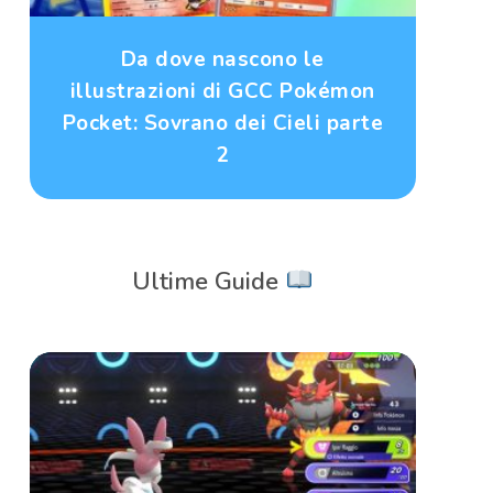
Da dove nascono le
illustrazioni di GCC Pokémon
Pocket: Sovrano dei Cieli parte
2
Ultime Guide