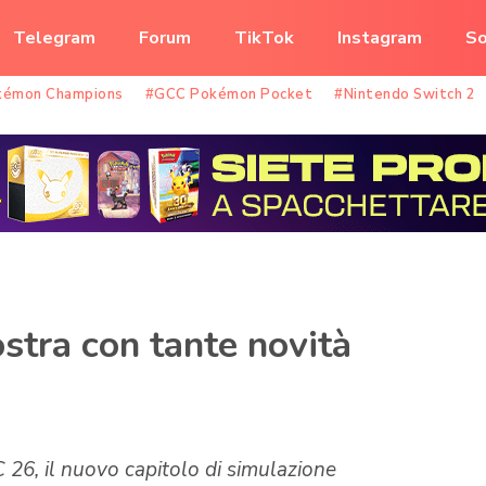
Telegram
Forum
TikTok
Instagram
So
kémon Champions
#GCC Pokémon Pocket
#Nintendo Switch 2
tra con tante novità
26, il nuovo capitolo di simulazione