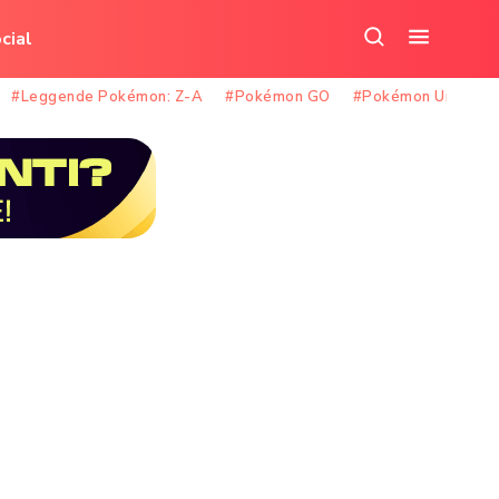
cial
Cerca
Apri
nel
il
#Leggende Pokémon: Z-A
#Pokémon GO
#Pokémon Unite
sito
menu