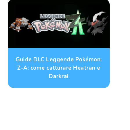
Guide DLC Leggende Pokémon:
Z-A: come catturare Heatran e
Darkrai