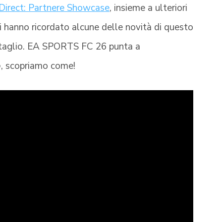
Direct: Partnere Showcase
, insieme a ulteriori
 ci hanno ricordato alcune delle novità di questo
ettaglio. EA SPORTS FC 26 punta a
o
, scopriamo come!