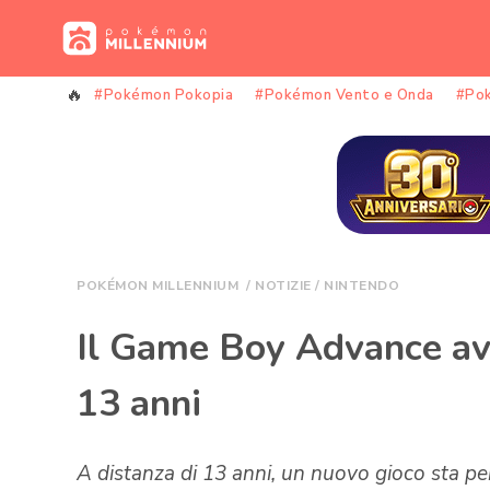
Vai
al
contenuto
#Pokémon Pokopia
#Pokémon Vento e Onda
#Po
POKÉMON MILLENNIUM
/
NOTIZIE
/
NINTENDO
Il Game Boy Advance av
13 anni
A distanza di 13 anni, un nuovo gioco sta p