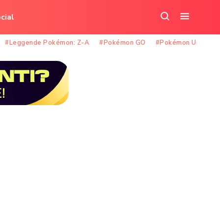
cial
Cerca
Apri
nel
il
#Leggende Pokémon: Z-A
#Pokémon GO
#Pokémon Unite
sito
menu