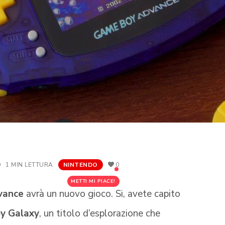
1 MIN LETTURA
NINTENDO
0
METTI MI PIACE!
vance
avrà un nuovo gioco. Si, avete capito
y Galaxy
, un titolo d’esplorazione che