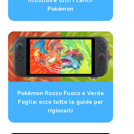
ricostruire tutti i Centri
Pokémon
Pokémon Rosso Fuoco e Verde
Foglia: ecco tutte le guide per
rigiocarli