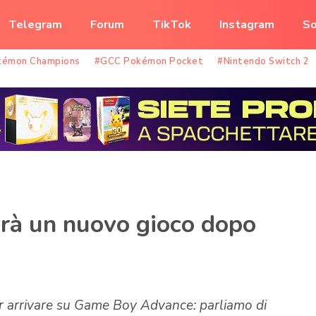
Telegram
Forum
TikTok
Instagram
So
kémon Champions
#GCC Pokémon Pocket
#Nintendo Switch 2
rà un nuovo gioco dopo
er arrivare su Game Boy Advance: parliamo di