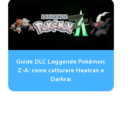
Guide DLC Leggende Pokémon:
Z-A: come catturare Heatran e
Darkrai