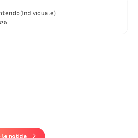
tendo(Individuale)
17%
 le notizie