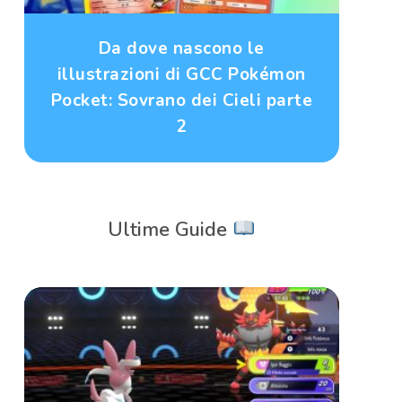
Da dove nascono le
illustrazioni di GCC Pokémon
Pocket: Sovrano dei Cieli parte
2
Ultime Guide