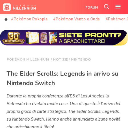
Vai
FORUM
al
Cerca
Apr
contenuto
nel
il
#Pokémon Pokopia
#Pokémon Vento e Onda
#Pokémon 
sito
me
POKÉMON MILLENNIUM
/
NOTIZIE
/
NINTENDO
The Elder Scrolls: Legends in arrivo su
Nintendo Switch
Durante la propria conferenza all’E3 di Los Angeles la
Bethesda ha rivelato molte cose. Una di queste è l’arrivo del
proprio gioco di carte strategico, The Elder Scrolls: Legends,
su Nintendo Switch. Hanno anche annunciato alcune novità
che arricchiranno il titolo!