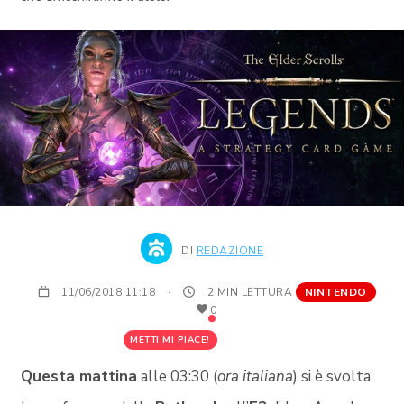
DI
REDAZIONE
11/06/2018 11:18
·
2 MIN LETTURA
NINTENDO
0
METTI MI PIACE!
Questa mattina
alle 03:30 (
ora italiana
) si è svolta