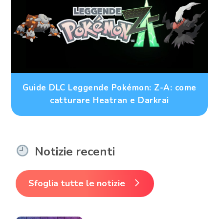
Guide DLC Leggende Pokémon: Z-A: come
catturare Heatran e Darkrai
Notizie recenti
Sfoglia tutte le notizie