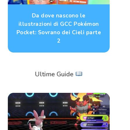
Da dove nascono le
illustrazioni di GCC Pokémon
Pocket: Sovrano dei Cieli parte
2
Ultime Guide