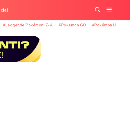
cial
Cerca
Apri
nel
il
#Leggende Pokémon: Z-A
#Pokémon GO
#Pokémon Unite
sito
menu