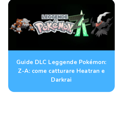
Guide DLC Leggende Pokémon:
Z-A: come catturare Heatran e
Darkrai