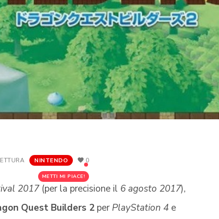
LETTURA
NINTENDO
0
METTI MI PIACE!
ival 2017
(per la precisione il
6 agosto 2017
),
agon Quest Builders 2
per
PlayStation 4
e