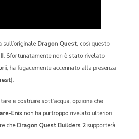
 sull’originale
Dragon Quest
, così questo
II
. Sfortunatamente non è stato rivelato
rii
, ha fugacemente accennato alla presenza
uest
).
otare e costruire sott’acqua, opzione che
are-Enix
non ha purtroppo rivelato ulteriori
are che
Dragon Quest Builders 2
supporterà