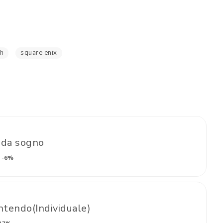
ch
square enix
 da sogno
-6%
tendo(Individuale)