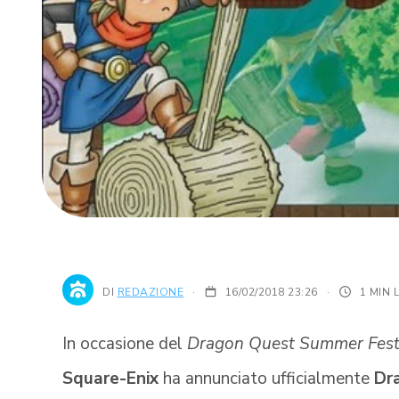
DI
REDAZIONE
16/02/2018 23:26
·
1 MIN 
In occasione del
Dragon Quest Summer Fest
Square-Enix
ha annunciato ufficialmente
Dr