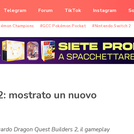
Telegram
Forum
TikTok
Instagram
So
kémon Champions
#GCC Pokémon Pocket
#Nintendo Switch 2
2: mostrato un nuovo
uardo Dragon Quest Builders 2, il gameplay