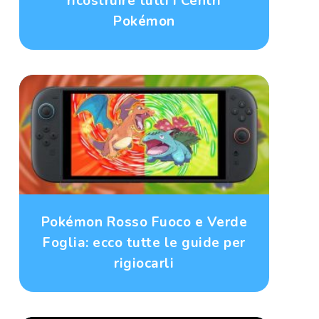
ricostruire tutti i Centri
Pokémon
Pokémon Rosso Fuoco e Verde
Foglia: ecco tutte le guide per
rigiocarli