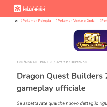
Vai
al
contenuto
#Pokémon Pokopia
#Pokémon Vento e Onda
#Po
POKÉMON MILLENNIUM
/
NOTIZIE
/
NINTENDO
Dragon Quest Builders 
gameplay ufficiale
Se aspettavate qualche nuovo dettaglio rig