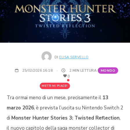
DI
ELISA SERVELLO
25/02/2026 16:18
·
2 MIN LETTURA
MONDO
0
METTI MI PIACE!
Tra ormai meno di un mese, precisamente il
13
marzo 2026
, è prevista l’uscita su Nintendo Switch 2
di
Monster Hunter Stories 3: Twisted Reflection
,
il nuovo capitolo della saga monster collector di