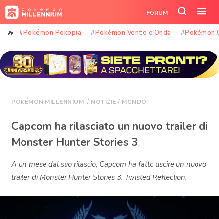
Vai
FORUM
al
Cerca
Apr
contenuto
nel
il
#Pokémon Pokopia
#Pokémon Vento e Onda
#Pokémon 
sito
me
POKÉMON MILLENNIUM
/
NOTIZIE
/
MONDO
Capcom ha rilasciato un nuovo trailer di
Monster Hunter Stories 3
A un mese dal suo rilascio, Capcom ha fatto uscire un nuovo
trailer di Monster Hunter Stories 3: Twisted Reflection.