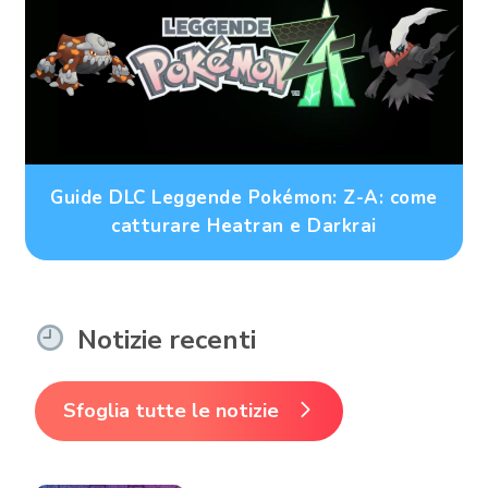
Guide DLC Leggende Pokémon: Z-A: come
catturare Heatran e Darkrai
Notizie recenti
Sfoglia tutte le notizie