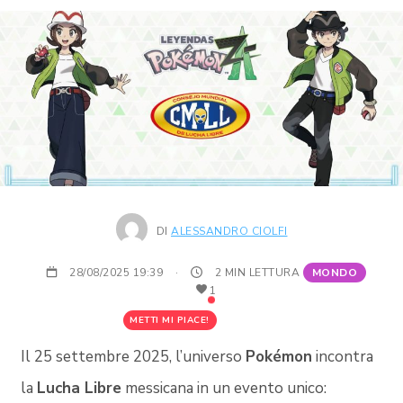
DI
ALESSANDRO CIOLFI
28/08/2025 19:39
·
2 MIN LETTURA
MONDO
1
METTI MI PIACE!
Il 25 settembre 2025, l’universo
Pokémon
incontra
la
Lucha Libre
messicana in un evento unico: