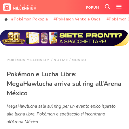
Vai
FORUM
al
Cerca
Apr
contenuto
nel
il
#Pokémon Pokopia
#Pokémon Vento e Onda
#Pokémon 
sito
me
POKÉMON MILLENNIUM
/
NOTIZIE
/
MONDO
Pokémon e Lucha Libre:
MegaHawlucha arriva sul ring all’Arena
México
MegaHawlucha sale sul ring per un evento epico ispirato
alla lucha libre. Pokémon e spettacolo si incontrano
all’Arena México.