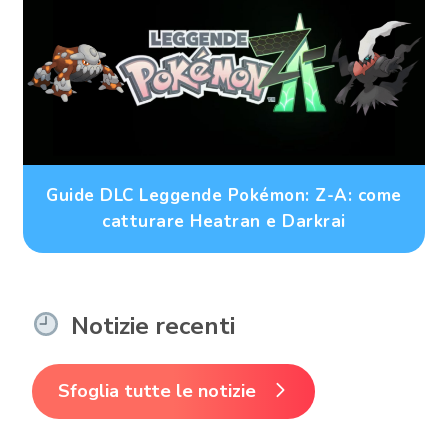
Guide DLC Leggende Pokémon: Z-A: come
catturare Heatran e Darkrai
Notizie recenti
Sfoglia tutte le notizie