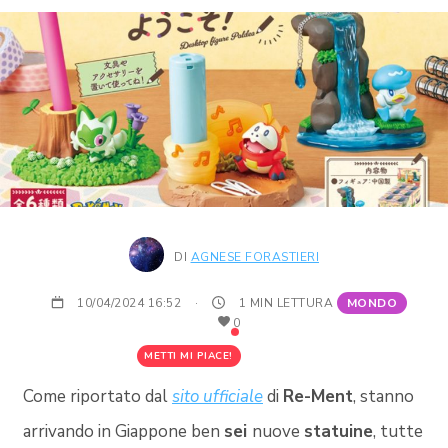
DI
AGNESE FORASTIERI
10/04/2024 16:52
·
1 MIN LETTURA
MONDO
0
METTI MI PIACE!
Come riportato dal
sito ufficiale
di
Re-Ment
, stanno
arrivando in Giappone ben
sei
nuove
statuine
, tutte