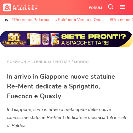
Vai
FORUM
al
Cerca
Apr
contenuto
nel
il
#Pokémon Pokopia
#Pokémon Vento e Onda
#Pokémon 
sito
me
POKÉMON MILLENNIUM
/
NOTIZIE
/
MONDO
In arrivo in Giappone nuove statuine
Re-Ment dedicate a Sprigatito,
Fuecoco e Quaxly
In Giappone, sono in arrivo a metà aprile delle nuove
carinissime statuine Re-Ment dedicate ai mostriciattoli iniziali
di Paldea.