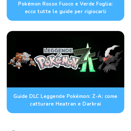
Pokémon Rosso Fuoco e Verde Foglia:
ecco tutte le guide per rigiocarli
Guide DLC Leggende Pokémon: Z-A: come
catturare Heatran e Darkrai