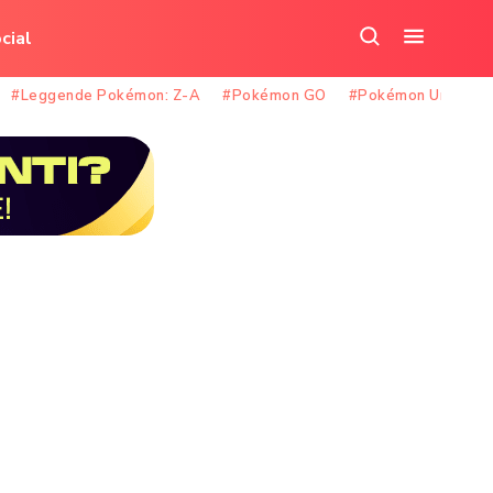
cial
Cerca
Apri
nel
il
#Leggende Pokémon: Z-A
#Pokémon GO
#Pokémon Unite
sito
menu