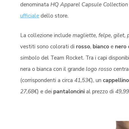
denominata
HQ Apparel Capsule Collection
ufficiale
dello store.
La collezione include
magliette, felpe, gilet,
vestiti sono colorati di
rosso
,
bianco
e
nero
e
simbolo
del Team Rocket. Tra i capi disponib
nera o bianca con il grande
logo rosso
central
(corrispondenti a circa
41,53€
), un
cappellino
27,68€
) e dei
pantaloncini
al prezzo di
49,9