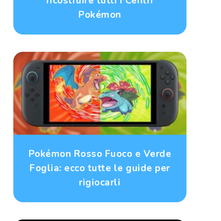
ricostruire tutti i Centri
Pokémon
Pokémon Rosso Fuoco e Verde
Foglia: ecco tutte le guide per
rigiocarli