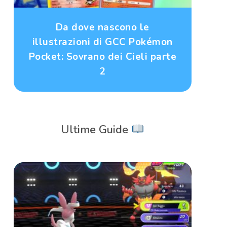
Da dove nascono le
illustrazioni di GCC Pokémon
Pocket: Sovrano dei Cieli parte
2
Ultime Guide