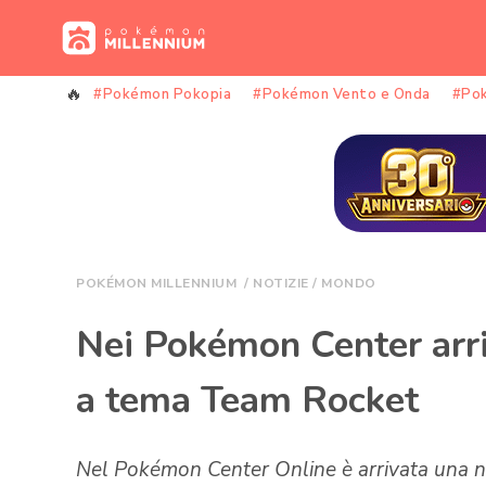
Vai
al
contenuto
#Pokémon Pokopia
#Pokémon Vento e Onda
#Po
POKÉMON MILLENNIUM
/
NOTIZIE
/
MONDO
Nei Pokémon Center arri
a tema Team Rocket
Nel Pokémon Center Online è arrivata una n