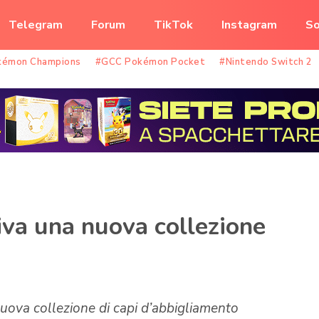
Telegram
Forum
TikTok
Instagram
So
kémon Champions
#GCC Pokémon Pocket
#Nintendo Switch 2
va una nuova collezione
uova collezione di capi d’abbigliamento