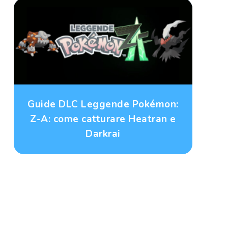
Guide DLC Leggende Pokémon:
Z-A: come catturare Heatran e
Darkrai