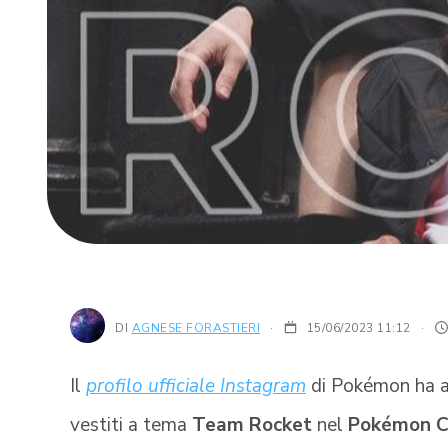
DI
AGNESE FORASTIERI
15/06/2023 11:12
·
Il
profilo ufficiale Instagram
di Pokémon ha an
vestiti a tema
Team Rocket
nel
Pokémon C