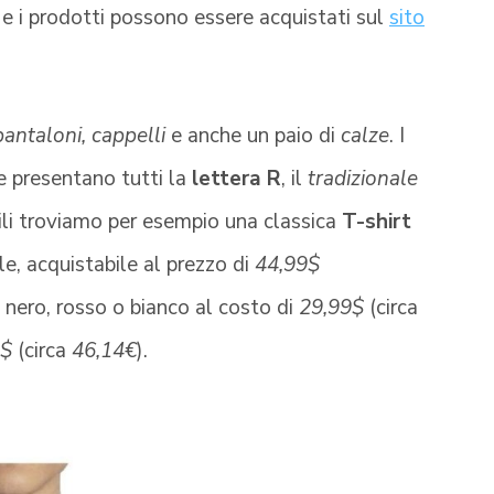
e i prodotti possono essere acquistati sul
sito
 pantaloni, cappelli
e anche un paio di
calze
. I
 presentano tutti la
lettera R
, il
tradizionale
ili troviamo per esempio una classica
T-shirt
e, acquistabile al prezzo di
44,99$
nero, rosso o bianco al costo di
29,99$
(circa
9$
(circa
46,14€
).