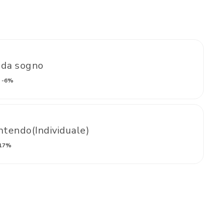
 da sogno
-6%
tendo(Individuale)
17%