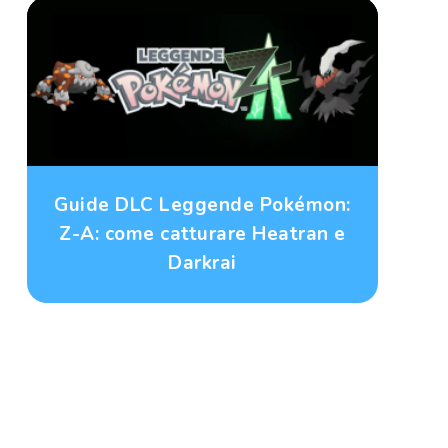
Guide DLC Leggende Pokémon:
Z-A: come catturare Heatran e
Darkrai