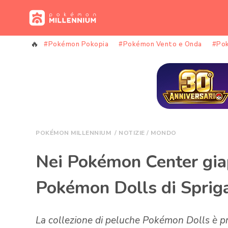
Vai
al
contenuto
#Pokémon Pokopia
#Pokémon Vento e Onda
#Po
POKÉMON MILLENNIUM
/
NOTIZIE
/
MONDO
Nei Pokémon Center giap
Pokémon Dolls di Spriga
La collezione di peluche Pokémon Dolls è pro