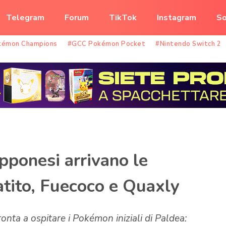
Telegram
Forum
TikTok
Instagram
So
kémon Champions
#GCC Pokémon Pocket
#Nintendo Switch 2
ponesi arrivano le
tito, Fuecoco e Quaxly
nta a ospitare i Pokémon iniziali di Paldea: