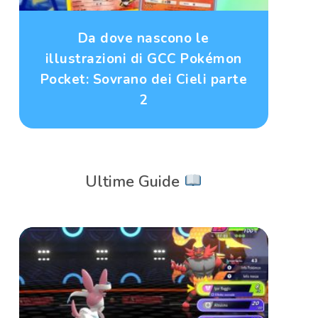
Da dove nascono le
illustrazioni di GCC Pokémon
Pocket: Sovrano dei Cieli parte
2
Ultime Guide