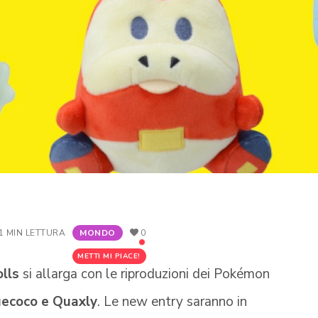
1 MIN LETTURA
MONDO
0
METTI MI PIACE!
lls
si allarga con le riproduzioni dei Pokémon
uecoco e Quaxly
. Le new entry saranno in