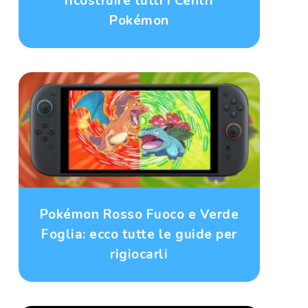
ricostruire tutti i Centri
Pokémon
Pokémon Rosso Fuoco e Verde
Foglia: ecco tutte le guide per
rigiocarli