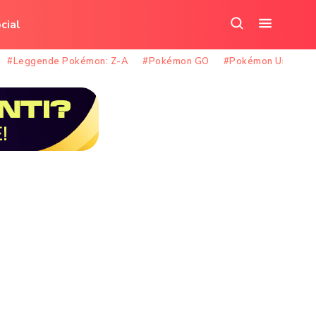
cial
Cerca
Apri
nel
il
#Leggende Pokémon: Z-A
#Pokémon GO
#Pokémon Unite
sito
menu