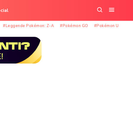
cial
Cerca
Apri
nel
il
#Leggende Pokémon: Z-A
#Pokémon GO
#Pokémon Unite
sito
menu