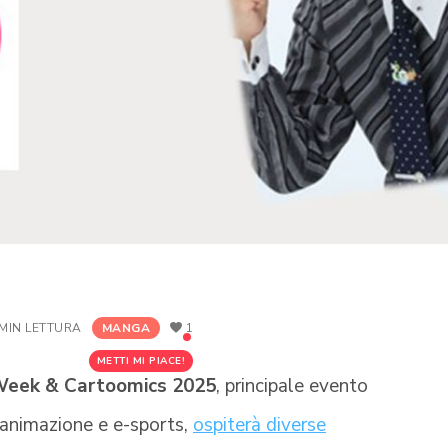
 MIN LETTURA
MANGA
1
METTI MI PIACE!
Week & Cartoomics 2025
, principale evento
animazione e e-sports,
ospiterà diverse