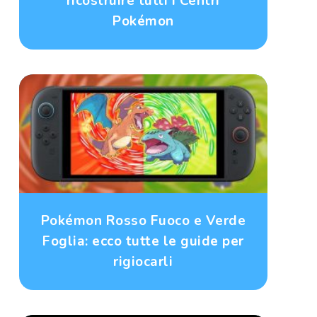
ricostruire tutti i Centri
Pokémon
Pokémon Rosso Fuoco e Verde
Foglia: ecco tutte le guide per
rigiocarli