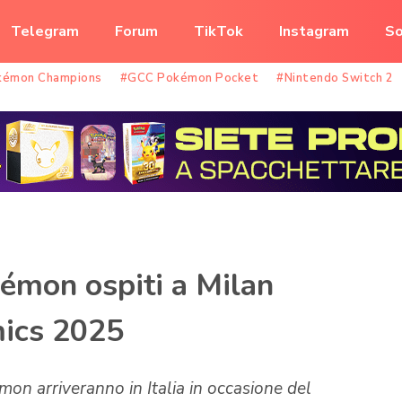
Telegram
Forum
TikTok
Instagram
So
kémon Champions
#GCC Pokémon Pocket
#Nintendo Switch 2
kémon ospiti a Milan
ics 2025
mon arriveranno in Italia in occasione del