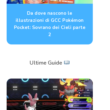
Da dove nascono le
illustrazioni di GCC Pokémon
Pocket: Sovrano dei Cieli parte
2
Ultime Guide