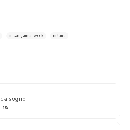
milan games week
milano
 da sogno
-6%