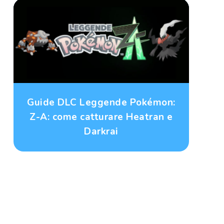
Guide DLC Leggende Pokémon:
Z-A: come catturare Heatran e
Darkrai