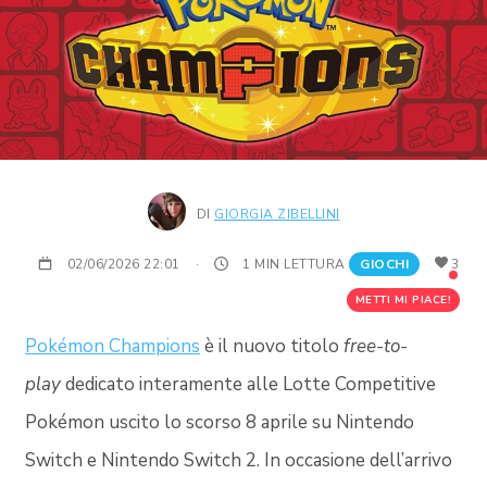
DI
GIORGIA ZIBELLINI
02/06/2026 22:01
·
1 MIN LETTURA
GIOCHI
3
METTI MI PIACE!
Pokémon Champions
è il nuovo titolo
free-to-
play
dedicato interamente alle Lotte Competitive
Pokémon uscito lo scorso 8 aprile su Nintendo
Switch e Nintendo Switch 2. In occasione dell’arrivo