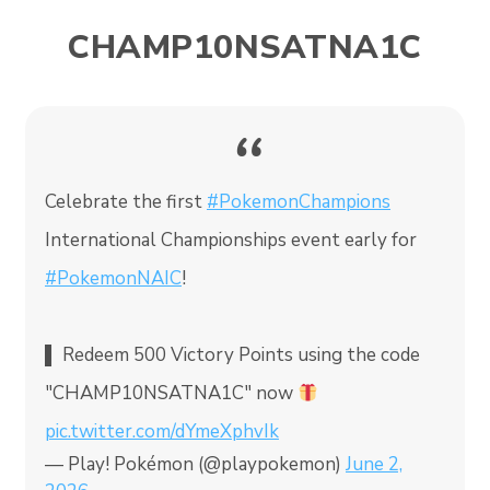
CHAMP10NSATNA1C
Celebrate the first
#PokemonChampions
International Championships event early for
#PokemonNAIC
!
▌ Redeem 500 Victory Points using the code
"CHAMP10NSATNA1C" now
pic.twitter.com/dYmeXphvIk
— Play! Pokémon (@playpokemon)
June 2,