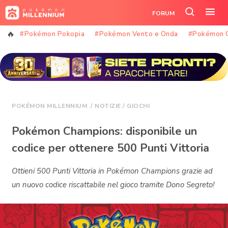
Vai
FORUM
al
Cerca
Apr
contenuto
nel
il
#Pokémon Pokopia
#Pokémon Vento e Onda
#Pokémon 
sito
me
POKÉMON MILLENNIUM
/
NOTIZIE
/
GIOCHI
Pokémon Champions: disponibile un
codice per ottenere 500 Punti Vittoria
Ottieni 500 Punti Vittoria in Pokémon Champions grazie ad
un nuovo codice riscattabile nel gioco tramite Dono Segreto!