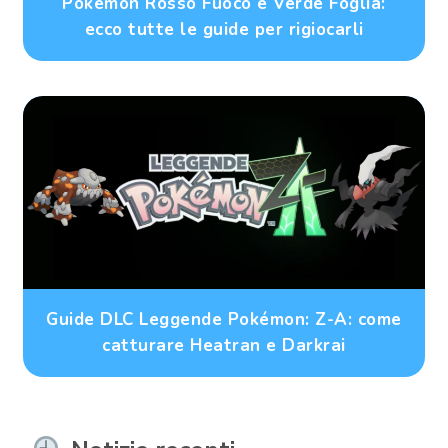
Pokémon Rosso Fuoco e Verde Foglia:
ecco tutte le guide per rigiocarli
Guide DLC Leggende Pokémon: Z-A: come
catturare Heatran e Darkrai