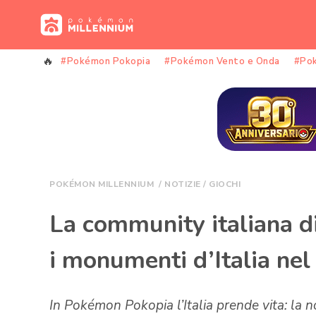
Vai
al
contenuto
#Pokémon Pokopia
#Pokémon Vento e Onda
#Po
POKÉMON MILLENNIUM
/
NOTIZIE
/
GIOCHI
La community italiana d
i monumenti d’Italia nel
In Pokémon Pokopia l’Italia prende vita: la 