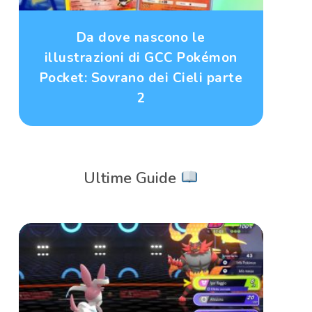
Da dove nascono le
illustrazioni di GCC Pokémon
Pocket: Sovrano dei Cieli parte
2
Ultime Guide