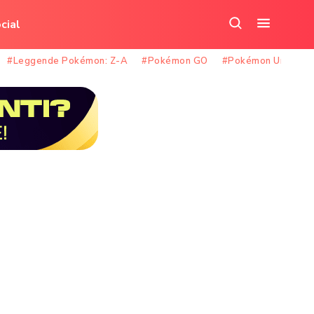
cial
Cerca
Apri
nel
il
#Leggende Pokémon: Z-A
#Pokémon GO
#Pokémon Unite
sito
menu