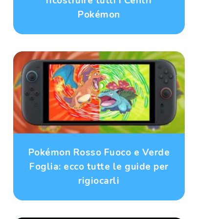
ricostruire tutti i Centri
Pokémon
Pokémon Rosso Fuoco e Verde
Foglia: ecco tutte le guide per
rigiocarli