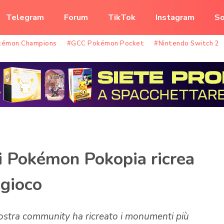
Telegram
Forum
TikTok
Instagram
So
kémon Champions
#GCC Pokémon Pocket
#Nintendo Switch 2
i Pokémon Pokopia ricrea
 gioco
nostra community ha ricreato i monumenti più