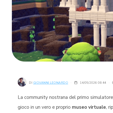
DI
GIOVANNI LEONARDO
14/05/2026 08:44
·
La community nostrana del primo simulatore 
gioco in un vero e proprio
museo virtuale
, r