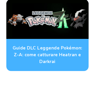
Guide DLC Leggende Pokémon:
Z-A: come catturare Heatran e
Darkrai