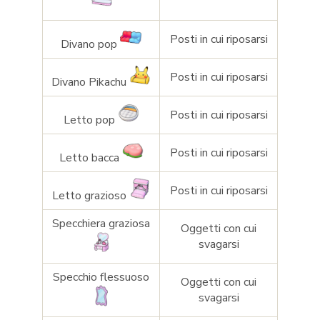
Posti in cui riposarsi
Divano pop
Posti in cui riposarsi
Divano Pikachu
Posti in cui riposarsi
Letto pop
Posti in cui riposarsi
Letto bacca
Posti in cui riposarsi
Letto grazioso
Specchiera graziosa
Oggetti con cui
svagarsi
Specchio flessuoso
Oggetti con cui
svagarsi