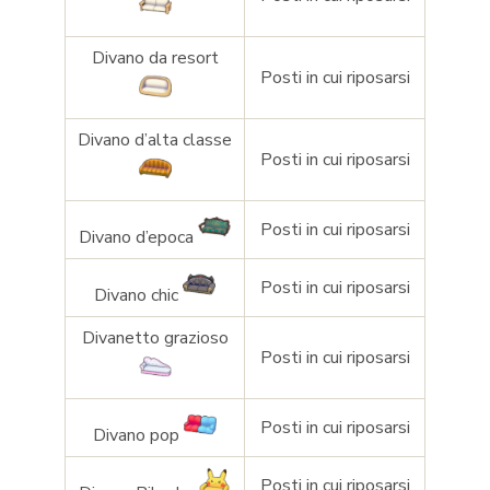
Divano da resort
Posti in cui riposarsi
Divano d’alta classe
Posti in cui riposarsi
Posti in cui riposarsi
Divano d’epoca
Posti in cui riposarsi
Divano chic
Divanetto grazioso
Posti in cui riposarsi
Posti in cui riposarsi
Divano pop
Posti in cui riposarsi