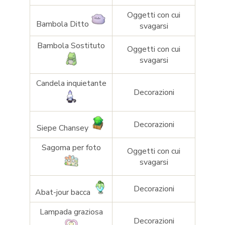
Oggetti con cui
Bambola Ditto
svagarsi
Bambola Sostituto
Oggetti con cui
svagarsi
Candela inquietante
Decorazioni
Decorazioni
Siepe Chansey
Sagoma per foto
Oggetti con cui
svagarsi
Decorazioni
Abat-jour bacca
Lampada graziosa
Decorazioni