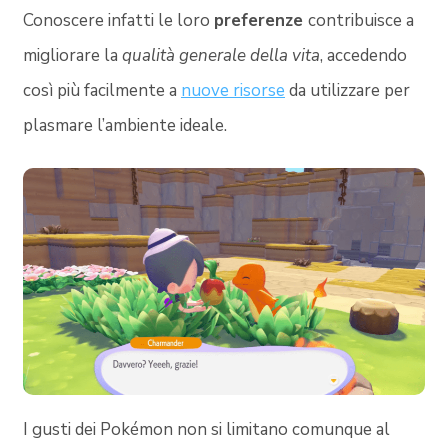
Conoscere infatti le loro
preferenze
contribuisce a
migliorare la
qualità generale della vita
, accedendo
così più facilmente a
nuove risorse
da utilizzare per
plasmare l’ambiente ideale.
I gusti dei Pokémon non si limitano comunque al