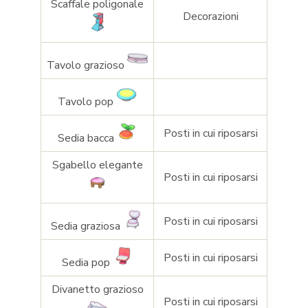
Scaffale poligonale
Decorazioni
Tavolo grazioso
Tavolo pop
Posti in cui riposarsi
Sedia bacca
Sgabello elegante
Posti in cui riposarsi
Posti in cui riposarsi
Sedia graziosa
Posti in cui riposarsi
Sedia pop
Divanetto grazioso
Posti in cui riposarsi