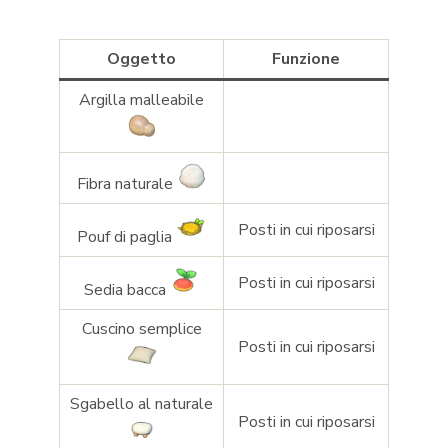
Oggetto
Funzione
Argilla malleabile
Fibra naturale
Posti in cui riposarsi
Pouf di paglia
Posti in cui riposarsi
Sedia bacca
Cuscino semplice
Posti in cui riposarsi
Sgabello al naturale
Posti in cui riposarsi