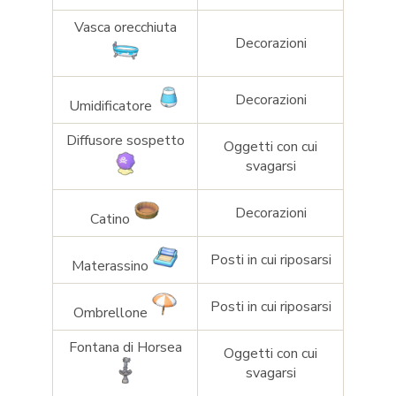
Vasca orecchiuta
Decorazioni
Decorazioni
Umidificatore
Diffusore sospetto
Oggetti con cui
svagarsi
Decorazioni
Catino
Posti in cui riposarsi
Materassino
Posti in cui riposarsi
Ombrellone
Fontana di Horsea
Oggetti con cui
svagarsi