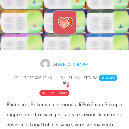
DI
ENRICO CHIAPPA
17/05/2026 12:40
·
31 MIN LETTURA
GIOCHI
3
METTI MI PIACE!
Radunare i Pokémon nel mondo di Pokémon Pokopia
rappresenta la chiave per la realizzazione di un luogo
dove i mostriciattoli possano vivere serenamente.