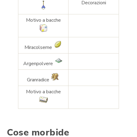
Decorazioni
Motivo a bacche
Miracolseme
Argenpolvere
Granradice
Motivo a bacche
Cose morbide