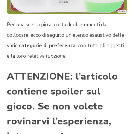
Per una scelta più accorta degli elementi da
collocare, ecco di seguito un elenco esaustivo delle
varie
categorie di preferenza
, con tutti gli oggetti
e la loro relativa
funzione
.
ATTENZIONE: l’articolo
contiene spoiler sul
gioco. Se non volete
rovinarvi l’esperienza,