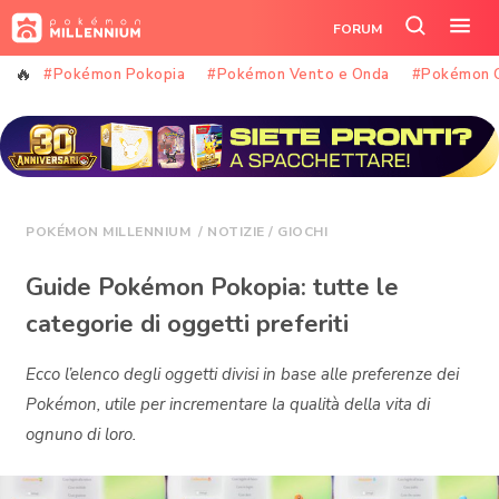
Vai
FORUM
al
Cerca
Apr
contenuto
nel
il
#Pokémon Pokopia
#Pokémon Vento e Onda
#Pokémon 
sito
me
POKÉMON MILLENNIUM
/
NOTIZIE
/
GIOCHI
Guide Pokémon Pokopia: tutte le
categorie di oggetti preferiti
Ecco l’elenco degli oggetti divisi in base alle preferenze dei
Pokémon, utile per incrementare la qualità della vita di
ognuno di loro.