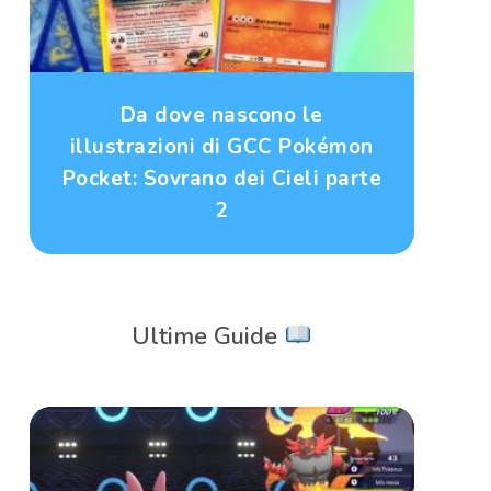
Da dove nascono le
illustrazioni di GCC Pokémon
Pocket: Sovrano dei Cieli parte
2
Ultime Guide