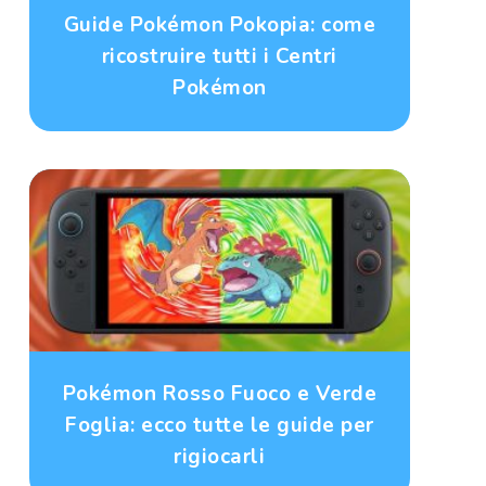
Guide Pokémon Pokopia: come
ricostruire tutti i Centri
Pokémon
Pokémon Rosso Fuoco e Verde
Foglia: ecco tutte le guide per
rigiocarli