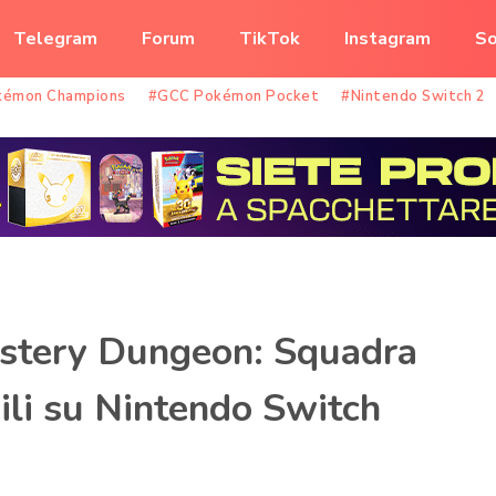
Telegram
Forum
TikTok
Instagram
So
kémon Champions
#GCC Pokémon Pocket
#Nintendo Switch 2
stery Dungeon: Squadra
ili su Nintendo Switch