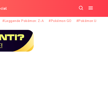
cial
Cerca
Apri
nel
il
#Leggende Pokémon: Z-A
#Pokémon GO
#Pokémon Unite
sito
menu