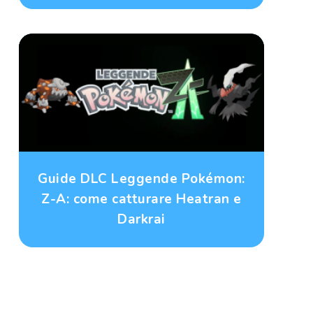
Guide DLC Leggende Pokémon:
Z-A: come catturare Heatran e
Darkrai