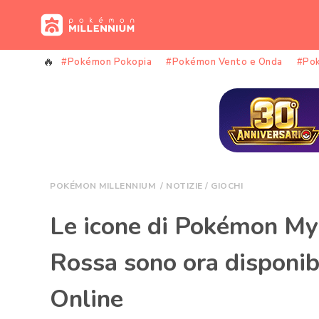
Vai
al
contenuto
#Pokémon Pokopia
#Pokémon Vento e Onda
#Po
POKÉMON MILLENNIUM
/
NOTIZIE
/
GIOCHI
Le icone di Pokémon My
Rossa sono ora disponib
Online