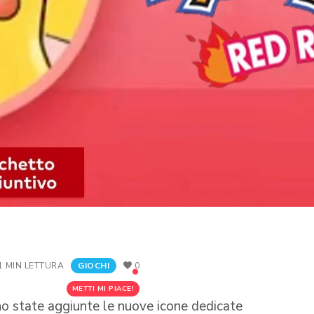
1 MIN LETTURA
GIOCHI
0
METTI MI PIACE!
o state aggiunte le nuove icone dedicate