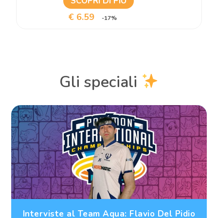
SCOPRI DI PIÙ
€ 6.59
-17%
Gli speciali
Interviste al Team Aqua: Flavio Del Pidio