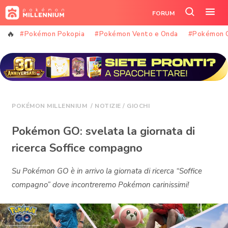
Vai
FORUM
al
Cerca
Apr
contenuto
nel
il
#Pokémon Pokopia
#Pokémon Vento e Onda
#Pokémon 
sito
me
POKÉMON MILLENNIUM
/
NOTIZIE
/
GIOCHI
Pokémon GO: svelata la giornata di
ricerca Soffice compagno
Su Pokémon GO è in arrivo la giornata di ricerca “Soffice
compagno” dove incontreremo Pokémon carinissimi!