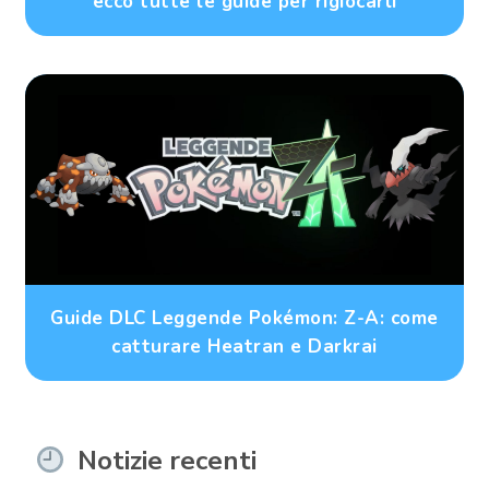
ecco tutte le guide per rigiocarli
Guide DLC Leggende Pokémon: Z-A: come
catturare Heatran e Darkrai
Notizie recenti