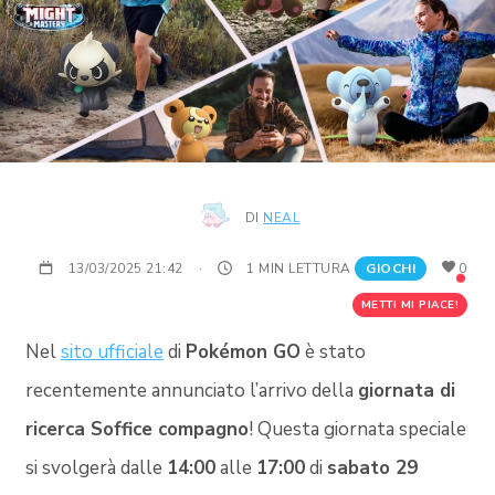
DI
NEAL
13/03/2025 21:42
·
1 MIN LETTURA
GIOCHI
0
METTI MI PIACE!
Nel
sito ufficiale
di
Pokémon GO
è stato
recentemente annunciato l’arrivo della
giornata di
ricerca Soffice compagno
! Questa giornata speciale
si svolgerà dalle
14:00
alle
17:00
di
sabato 29