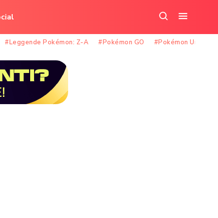
cial
Cerca
Apri
nel
il
#Leggende Pokémon: Z-A
#Pokémon GO
#Pokémon Unite
sito
menu