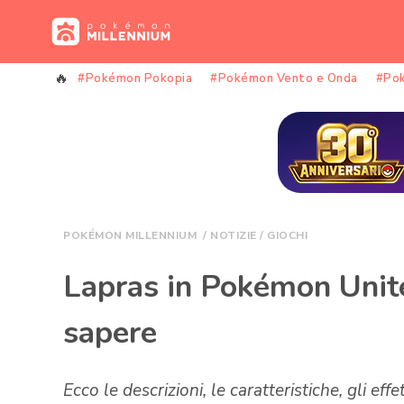
Vai
al
contenuto
#Pokémon Pokopia
#Pokémon Vento e Onda
#Po
POKÉMON MILLENNIUM
/
NOTIZIE
/
GIOCHI
Lapras in Pokémon Unite,
sapere
Ecco le descrizioni, le caratteristiche, gli eff