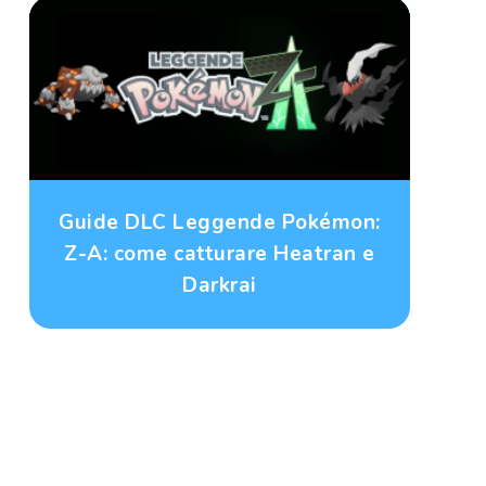
Guide DLC Leggende Pokémon:
Z-A: come catturare Heatran e
Darkrai