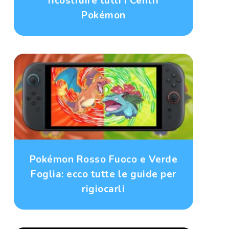
ricostruire tutti i Centri
Pokémon
Pokémon Rosso Fuoco e Verde
Foglia: ecco tutte le guide per
rigiocarli