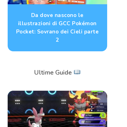
Da dove nascono le
illustrazioni di GCC Pokémon
Pocket: Sovrano dei Cieli parte
2
Ultime Guide