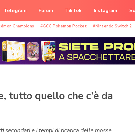
Telegram
Forum
TikTok
Instagram
So
kémon Champions
#GCC Pokémon Pocket
#Nintendo Switch 2
 tutto quello che c’è da
etti secondari e i tempi di ricarica delle mosse