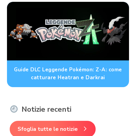
Guide DLC Leggende Pokémon: Z-A: come
catturare Heatran e Darkrai
Notizie recenti
Sfoglia tutte le notizie