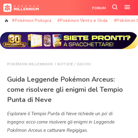
Vai
FORUM
al
Cerca
Apr
contenuto
nel
il
#Pokémon Pokopia
#Pokémon Vento e Onda
#Pokémon 
sito
me
POKÉMON MILLENNIUM
/
NOTIZIE
/
GIOCHI
Guida Leggende Pokémon Arceus:
come risolvere gli enigmi del Tempio
Punta di Neve
Esplorare il Tempio Punta di Neve richiede un po’ di
ingegno: ecco come risolvere gli enigmi in Leggende
Pokémon Arceus e catturare Regigigas.