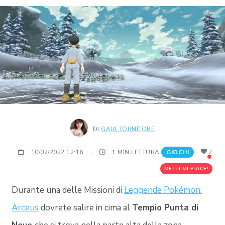
DI
GAIA TORNITORE
10/02/2022 12:16
·
1 MIN LETTURA
GIOCHI
2
METTI MI PIACE!
Durante una delle Missioni di
Leggende Pokémon:
Arceus
dovrete salire in cima al
Tempio Punta di