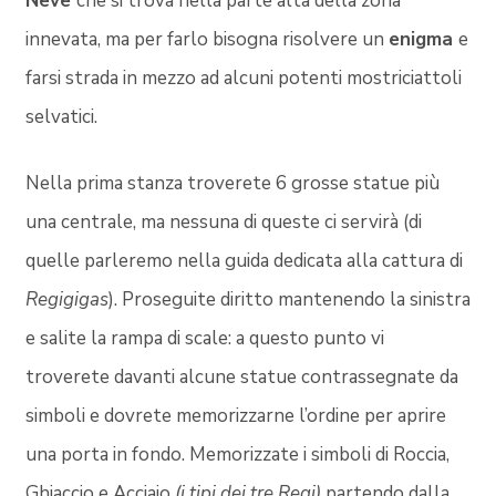
Neve
che si trova nella parte alta della zona
innevata, ma per farlo bisogna risolvere un
enigma
e
farsi strada in mezzo ad alcuni potenti mostriciattoli
selvatici.
Nella prima stanza troverete 6 grosse statue più
una centrale, ma nessuna di queste ci servirà (di
quelle parleremo nella guida dedicata alla cattura di
Regigigas
). Proseguite diritto mantenendo la sinistra
e salite la rampa di scale: a questo punto vi
troverete davanti alcune statue contrassegnate da
simboli e dovrete memorizzarne l’ordine per aprire
una porta in fondo. Memorizzate i simboli di Roccia,
Ghiaccio e Acciaio
(i tipi dei tre Regi)
partendo dalla