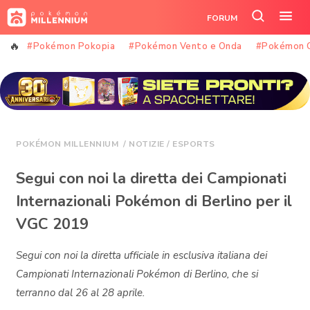
Vai
FORUM
al
Cerca
Apr
contenuto
nel
il
#Pokémon Pokopia
#Pokémon Vento e Onda
#Pokémon 
sito
me
POKÉMON MILLENNIUM
/
NOTIZIE
/
ESPORTS
Segui con noi la diretta dei Campionati
Internazionali Pokémon di Berlino per il
VGC 2019
Segui con noi la diretta ufficiale in esclusiva italiana dei
Campionati Internazionali Pokémon di Berlino, che si
terranno dal 26 al 28 aprile.