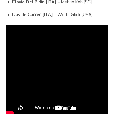
Flavio Del Pidio [ITA]
– Melvin Keh [SG]
Davide Carrer [ITA]
– Wolfe Glick [USA]