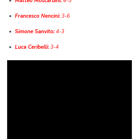
Matteo Moscardini:
4-5
Francesco Nencini:
3-6
Simone Sanvito:
4-3
Luca Ceribelli:
3-4