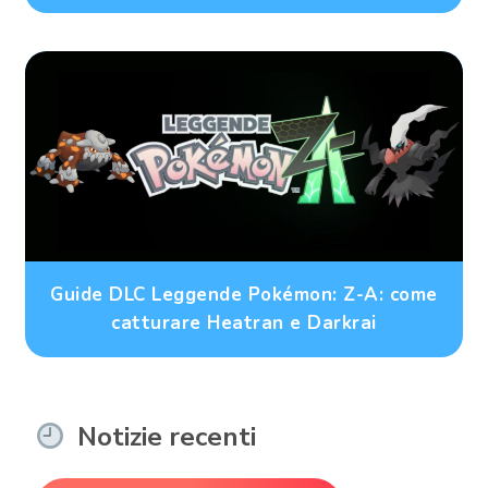
Guide DLC Leggende Pokémon: Z-A: come
catturare Heatran e Darkrai
Notizie recenti