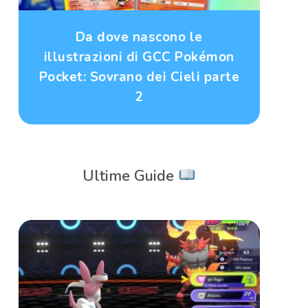
Da dove nascono le
illustrazioni di GCC Pokémon
Pocket: Sovrano dei Cieli parte
2
Ultime Guide