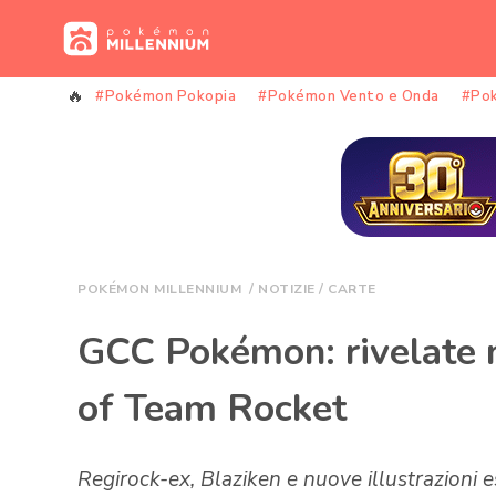
Vai
al
contenuto
#Pokémon Pokopia
#Pokémon Vento e Onda
#Po
POKÉMON MILLENNIUM
/
NOTIZIE
/
CARTE
GCC Pokémon: rivelate 
of Team Rocket
Regirock-ex, Blaziken e nuove illustrazioni 