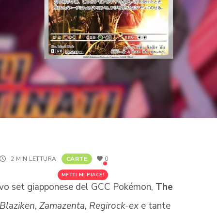
2 MIN LETTURA
CARTE
0
METTI MI PIACE!
uovo set giapponese del GCC Pokémon,
The
Blaziken
,
Zamazenta
,
Regirock-ex
e tante