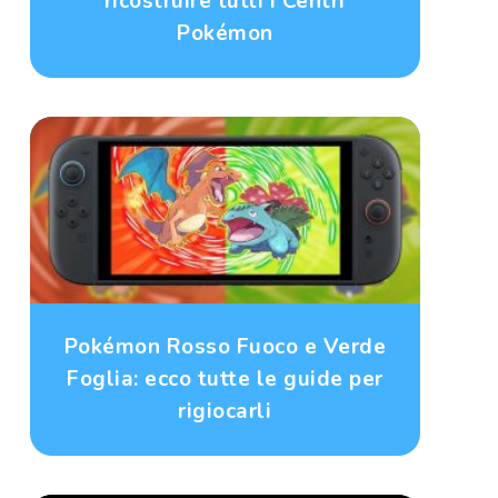
ricostruire tutti i Centri
Pokémon
Pokémon Rosso Fuoco e Verde
Foglia: ecco tutte le guide per
rigiocarli