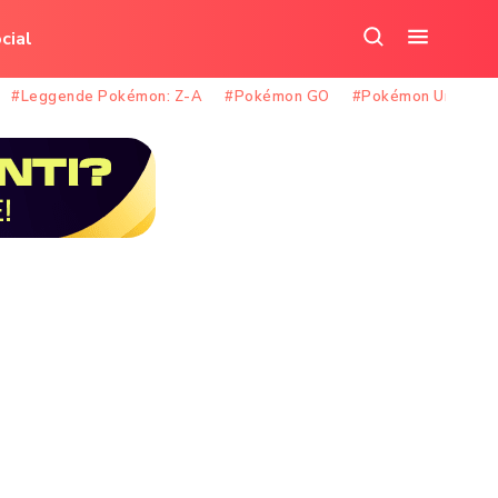
cial
Cerca
Apri
nel
il
#Leggende Pokémon: Z-A
#Pokémon GO
#Pokémon Unite
sito
menu