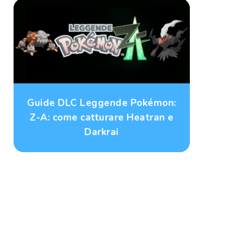
Guide DLC Leggende Pokémon:
Z-A: come catturare Heatran e
Darkrai