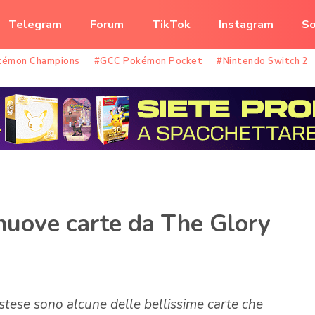
Telegram
Forum
TikTok
Instagram
So
kémon Champions
#GCC Pokémon Pocket
#Nintendo Switch 2
nuove carte da The Glory
estese sono alcune delle bellissime carte che