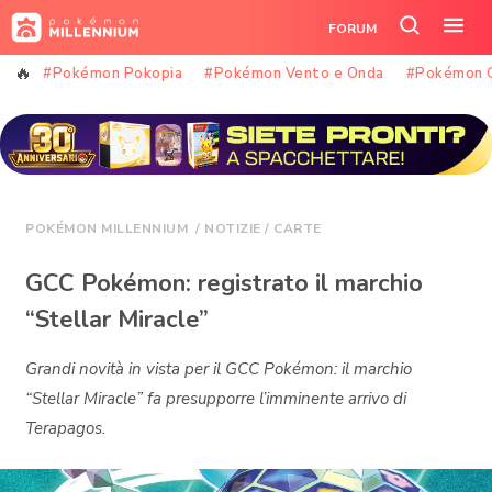
Vai
FORUM
al
Cerca
Apr
contenuto
nel
il
#Pokémon Pokopia
#Pokémon Vento e Onda
#Pokémon 
sito
me
POKÉMON MILLENNIUM
/
NOTIZIE
/
CARTE
GCC Pokémon: registrato il marchio
“Stellar Miracle”
Grandi novità in vista per il GCC Pokémon: il marchio
“Stellar Miracle” fa presupporre l’imminente arrivo di
Terapagos.