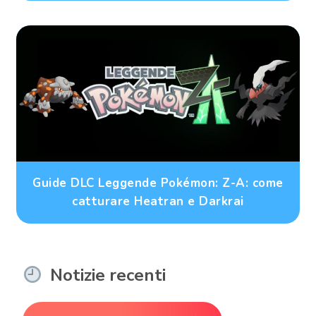
Guide DLC Leggende Pokémon: Z-A: come
catturare Heatran e Darkrai
Notizie recenti