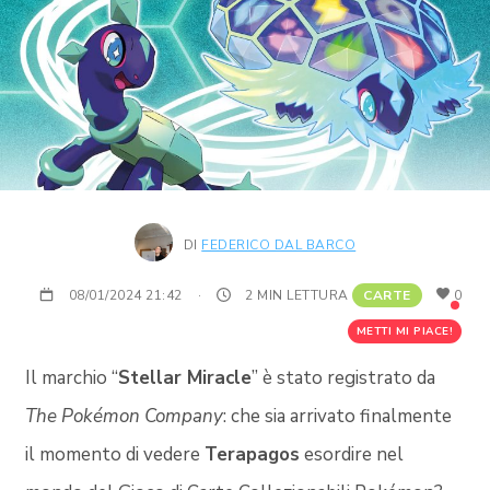
DI
FEDERICO DAL BARCO
08/01/2024 21:42
·
2 MIN LETTURA
CARTE
0
METTI MI PIACE!
Il marchio “
Stellar Miracle
” è stato registrato da
The Pokémon Company
: che sia arrivato finalmente
il momento di vedere
Terapagos
esordire nel